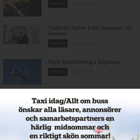
12 juni 2026
NYHETER
Cathrin byter från hamnar till
bussar
11 juni 2026
NYHETER
Nytt taxiföretag i Sigtuna
11 juni 2026
NYHETER
Nytt taxibolag i Borlänge
11 juni 2026
NYHETER
Taxibommar fick inte avsedd
effekt vid Lund C