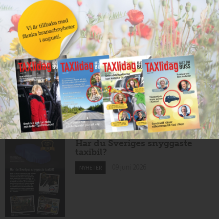
10 juni 2026
NYHETER
Nytt taxibolag i Borlänge
10 juni 2026
NYHETER
Mexikansk elbil för 80 000
kronor ny på marknaden
10 juni 2026
NYHETER
Har du Sveriges snyggaste
taxibil?
09 juni 2026
NYHETER