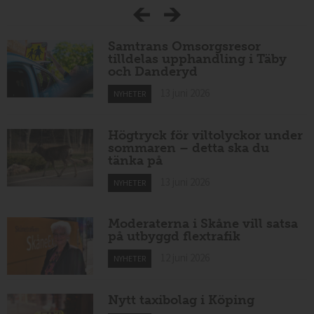
Samtrans Omsorgsresor
tilldelas upphandling i Täby
och Danderyd
13 juni 2026
NYHETER
Högtryck för viltolyckor under
sommaren – detta ska du
tänka på
13 juni 2026
NYHETER
Moderaterna i Skåne vill satsa
på utbyggd flextrafik
12 juni 2026
NYHETER
Nytt taxibolag i Köping