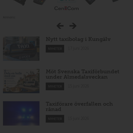
Annons:
Nytt taxibolag i Kungälv
17 juni 2026
NYHETER
Möt Svenska Taxiförbundet
under Almedalsveckan
15 juni 2026
NYHETER
Taxiförare överfallen och
rånad
15 juni 2026
NYHETER