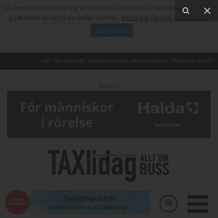
Vår hemsida använder sig av cookies. Genom att fortsätta surfa på sidan
godkänner du att vi använder cookies.
Klicka här för mer information
.
Jag förstår
HEM
SÖK ARTIKLAR
TIDIGARE NUMMER
OM OSS/KONTAKT
INTEGRITETSPOLICY
Annons: