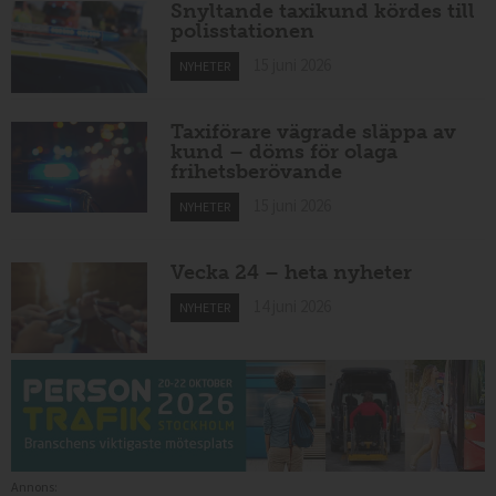
Snyltande taxikund kördes till
polisstationen
15 juni 2026
NYHETER
Taxiförare vägrade släppa av
kund – döms för olaga
frihetsberövande
15 juni 2026
NYHETER
Vecka 24 – heta nyheter
14 juni 2026
NYHETER
Annons: