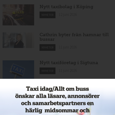
Nytt taxibolag i Köping
12 juni 2026
NYHETER
Cathrin byter från hamnar till
bussar
11 juni 2026
NYHETER
Nytt taxiföretag i Sigtuna
11 juni 2026
NYHETER
Nytt taxibolag i Borlänge
11 juni 2026
NYHETER