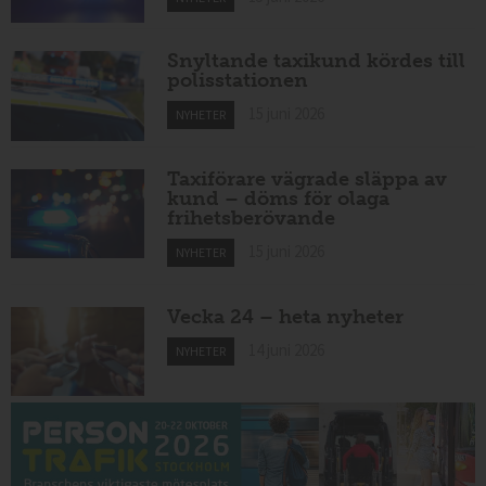
Snyltande taxikund kördes till
polisstationen
15 juni 2026
NYHETER
Taxiförare vägrade släppa av
kund – döms för olaga
frihetsberövande
15 juni 2026
NYHETER
Vecka 24 – heta nyheter
14 juni 2026
NYHETER