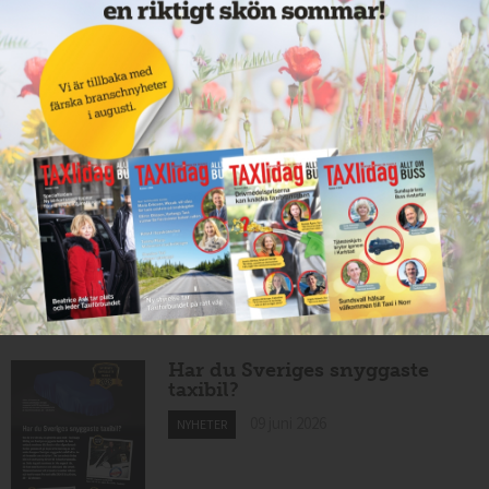
Taxibommar fick inte avsedd
effekt vid Lund C
10 juni 2026
NYHETER
Nytt taxibolag i Borlänge
10 juni 2026
NYHETER
Mexikansk elbil för 80 000
kronor ny på marknaden
10 juni 2026
NYHETER
Har du Sveriges snyggaste
taxibil?
09 juni 2026
NYHETER