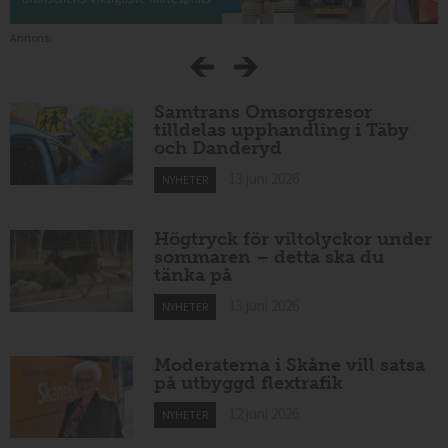
Annons:
Samtrans Omsorgsresor
tilldelas upphandling i Täby
och Danderyd
13 juni 2026
NYHETER
Högtryck för viltolyckor under
sommaren – detta ska du
tänka på
13 juni 2026
NYHETER
Moderaterna i Skåne vill satsa
på utbyggd flextrafik
12 juni 2026
NYHETER