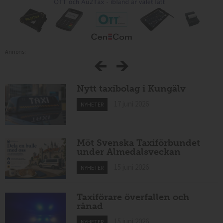
Annons:
Nytt taxibolag i Kungälv
17 juni 2026
NYHETER
Möt Svenska Taxiförbundet
under Almedalsveckan
15 juni 2026
NYHETER
Taxiförare överfallen och
rånad
15 juni 2026
NYHETER