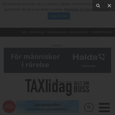
Vår hemsida använder sig av cookies. Genom att fortsätta surfa på sidan
godkänner du att vi använder cookies.
Klicka här för mer information
.
Jag förstår
HEM
SÖK ARTIKLAR
TIDIGARE NUMMER
OM OSS/KONTAKT
INTEGRITETSPOLICY
Annons: