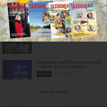
10 juni 2026
NYHETER
Har du Sveriges snyggaste
taxibil?
09 juni 2026
NYHETER
Angripen taxiförare slog kund
– döms för misshandel
07 juni 2026
NYHETER
Läs in fler nyheter