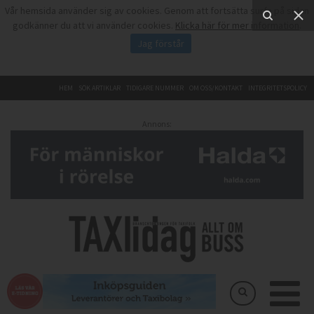
Vår hemsida använder sig av cookies. Genom att fortsätta surfa på sidan
godkänner du att vi använder cookies.
Klicka här för mer information
.
Jag förstår
HEM
SÖK ARTIKLAR
TIDIGARE NUMMER
OM OSS/KONTAKT
INTEGRITETSPOLICY
Annons: