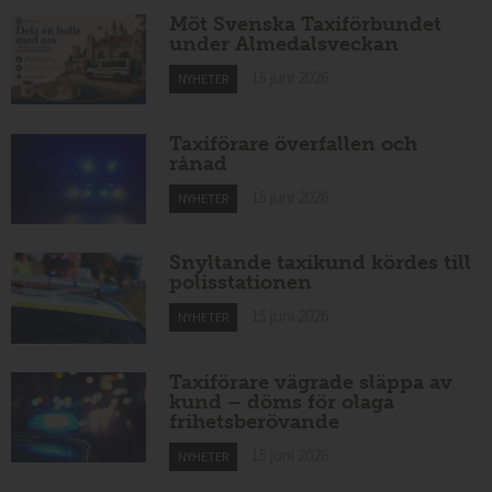
Möt Svenska Taxiförbundet
under Almedalsveckan
15 juni 2026
NYHETER
Taxiförare överfallen och
rånad
15 juni 2026
NYHETER
Snyltande taxikund kördes till
polisstationen
15 juni 2026
NYHETER
Taxiförare vägrade släppa av
kund – döms för olaga
frihetsberövande
15 juni 2026
NYHETER