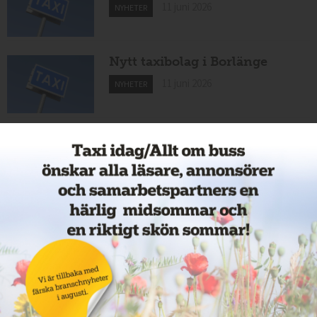
11 juni 2026
NYHETER
Nytt taxibolag i Borlänge
11 juni 2026
NYHETER
Taxibommar fick inte avsedd
effekt vid Lund C
10 juni 2026
NYHETER
Nytt taxibolag i Borlänge
10 juni 2026
NYHETER
Mexikansk elbil för 80 000
kronor ny på marknaden