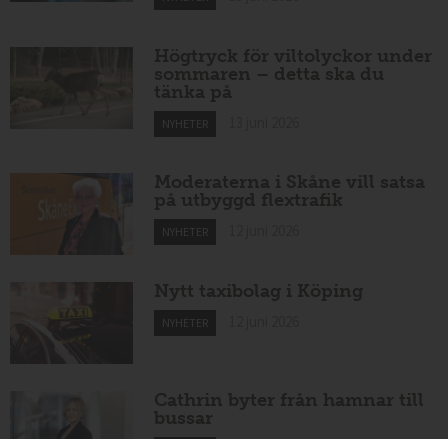
Högtryck för viltolyckor under
sommaren – detta ska du
tänka på
13 juni 2026
NYHETER
Moderaterna i Skåne vill satsa
på utbyggd flextrafik
12 juni 2026
NYHETER
Nytt taxibolag i Köping
12 juni 2026
NYHETER
Cathrin byter från hamnar till
bussar