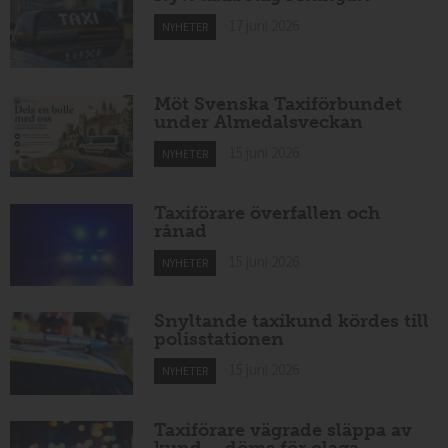
17 juni 2026
NYHETER
Möt Svenska Taxiförbundet
under Almedalsveckan
15 juni 2026
NYHETER
Taxiförare överfallen och
rånad
15 juni 2026
NYHETER
Snyltande taxikund kördes till
polisstationen
15 juni 2026
NYHETER
Taxiförare vägrade släppa av