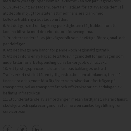
med flera yrkesgrupper inom kollektivtrafiken och järnvägssektorn.
5. En utveckling av stadsmiljöavtalen i stället för att avveckla dem, så
att det blir möjligt för staten att medfinansiera trafik med
kollektivtrafik i nya bostadsområden.
6. Att det görs ett omtag kring punktligheten i tågtrafiken för att
komma till rätta med de rekordstora förseningarna.
7. Prioritera underhåll av järnvägsstråk som är viktiga för regional- och
pendeltågen.
8. Att det byggs nya banor för pendel- och regionaltågstrafik.
9. Att det införs en ny kapacitetstilldelningsmodell för järnvägen som
underlättar för arbetspendling och stärker jobb och tillväxt.
10. Att fyrstegsprincipen slutar tillämpas baklänges och att
Trafikverket i stället får en tydlig instruktion om att planera, föreslå,
finansiera och genomföra åtgärder som påverkar efterfrågan på
transporter, val av transportsätt och effektiviserar användningen av
befintlig infrastruktur
11. Ett underlättande av samordningen mellan färdtjänst, riksfärdtjänst,
skolskjuts och sjukresor genom att införa en samlad lagstiftning för
serviceresor.