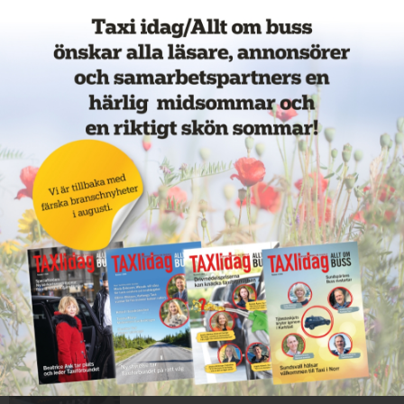
11 juni 2026
NYHETER
Nytt taxiföretag i Sigtuna
11 juni 2026
NYHETER
Nytt taxibolag i Borlänge
11 juni 2026
NYHETER
Taxibommar fick inte avsedd
effekt vid Lund C
10 juni 2026
NYHETER
Nytt taxibolag i Borlänge
10 juni 2026
NYHETER