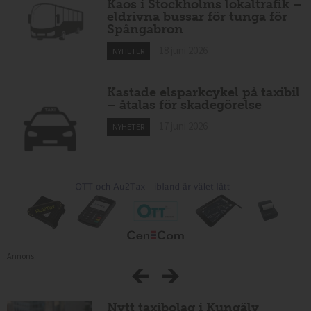
Kaos i Stockholms lokaltrafik –
eldrivna bussar för tunga för
Spångabron
18 juni 2026
NYHETER
Kastade elsparkcykel på taxibil
– åtalas för skadegörelse
17 juni 2026
NYHETER
Annons:
Nytt taxibolag i Kungälv