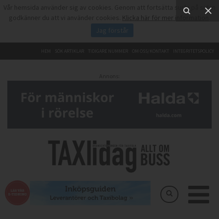
Vår hemsida använder sig av cookies. Genom att fortsätta surfa på sidan
godkänner du att vi använder cookies.
Klicka här för mer information
.
Jag förstår
HEM
SÖK ARTIKLAR
TIDIGARE NUMMER
OM OSS/KONTAKT
INTEGRITETSPOLICY
Annons: