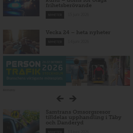
kund – döms för olaga
frihetsberövande
15 juni 2026
NYHETER
Vecka 24 – heta nyheter
14 juni 2026
NYHETER
Annons:
Samtrans Omsorgsresor
tilldelas upphandling i Täby
och Danderyd
13 juni 2026
NYHETER