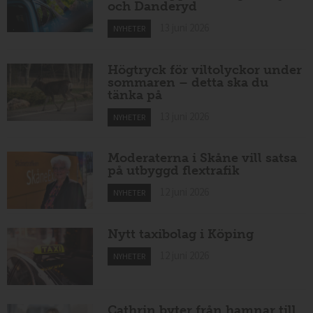
och Danderyd
13 juni 2026
NYHETER
Högtryck för viltolyckor under
sommaren – detta ska du
tänka på
13 juni 2026
NYHETER
Moderaterna i Skåne vill satsa
på utbyggd flextrafik
12 juni 2026
NYHETER
Nytt taxibolag i Köping
12 juni 2026
NYHETER
Cathrin byter från hamnar till