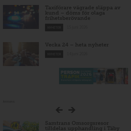
Taxiförare vägrade släppa av
kund – döms för olaga
frihetsberövande
15 juni 2026
NYHETER
Vecka 24 – heta nyheter
14 juni 2026
NYHETER
Annons:
Samtrans Omsorgsresor
tilldelas upphandling i Täby