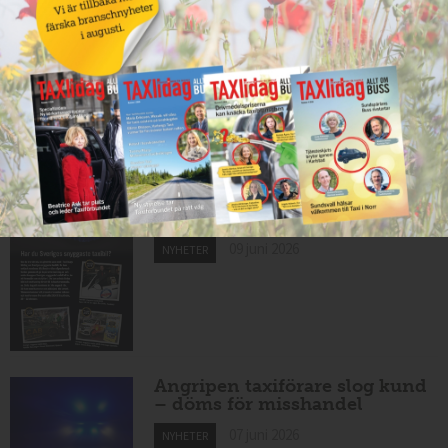
10 juni 2026
NYHETER
Mexikansk elbil för 80 000
kronor ny på marknaden
10 juni 2026
NYHETER
Har du Sveriges snyggaste
taxibil?
09 juni 2026
NYHETER
Angripen taxiförare slog kund
– döms för misshandel
07 juni 2026
NYHETER