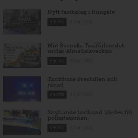
Nytt taxibolag i Kungälv
17 juni 2026
NYHETER
Möt Svenska Taxiförbundet
under Almedalsveckan
15 juni 2026
NYHETER
Taxiförare överfallen och
rånad
15 juni 2026
NYHETER
Snyltande taxikund kördes till
polisstationen
15 juni 2026
NYHETER