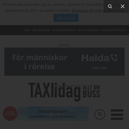
Vår hemsida använder sig av cookies. Genom att fortsätta surfa på sidan
godkänner du att vi använder cookies.
Klicka här för mer information
.
Jag förstår
HEM
SÖK ARTIKLAR
TIDIGARE NUMMER
OM OSS/KONTAKT
INTEGRITETSPOLICY
Annons: