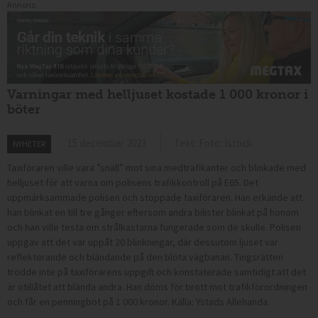
Annons:
Varningar med helljuset kostade 1 000 kronor i
böter
15 december 2023
Text: Foto: Istock
NYHETER
Taxiföraren ville vara ”snäll” mot sina medtrafikanter och blinkade med
helljuset för att varna om polisens trafikkontroll på E65. Det
uppmärksammade polisen och stoppade taxiföraren. Han erkände att
han blinkat en till tre gånger eftersom andra bilister blinkat på honom
och han ville testa om strålkastarna fungerade som de skulle. Polisen
uppgav att det var uppåt 20 blinkningar, där dessutom ljuset var
reflekterande och bländande på den blöta vägbanan.
Tingsrätten
trodde inte på taxiförarens uppgift och konstaterade samtidigt att det
är otillåtet att blända andra. Han döms för brott mot trafikförordningen
och får en penningbot på 1 000 kronor. Källa: Ystads Allehanda.