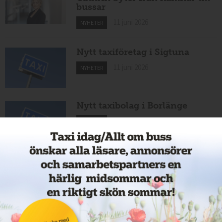
bussar
11 juni 2026
NYHETER
Nytt taxiföretag i Sigtuna
11 juni 2026
NYHETER
Nytt taxibolag i Borlänge
11 juni 2026
NYHETER
Taxibommar fick inte avsedd
effekt vid Lund C
10 juni 2026
NYHETER
Nytt taxibolag i Borlänge