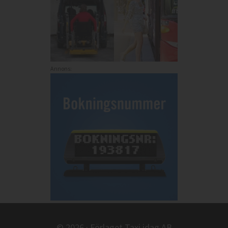
Annons:
© 2026 · Förlaget Taxi idag AB