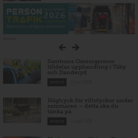
Annons:
Samtrans Omsorgsresor
tilldelas upphandling i Täby
och Danderyd
13 juni 2026
NYHETER
Högtryck för viltolyckor under
sommaren – detta ska du
tänka på
13 juni 2026
NYHETER