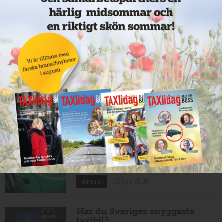
11 juni 2026
NYHETER
Taxibommar fick inte avsedd
effekt vid Lund C
10 juni 2026
NYHETER
Nytt taxibolag i Borlänge
10 juni 2026
NYHETER
Mexikansk elbil för 80 000
kronor ny på marknaden
10 juni 2026
NYHETER
Har du Sveriges snyggaste
taxibil?