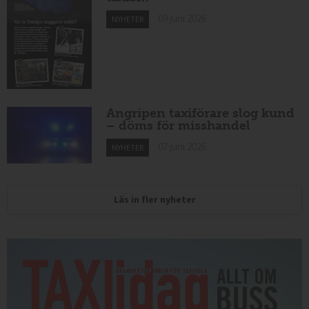
09 juni 2026
NYHETER
Angripen taxiförare slog kund
– döms för misshandel
07 juni 2026
NYHETER
Läs in fler nyheter