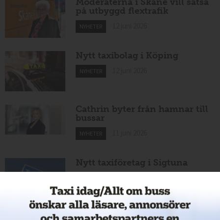
Moderaterna i Skåne vill satsa
på utbyggd flextrafik
12 juni 2026
NYHETER
Nytt taxibolag i Köping
12 juni 2026
NYHETER
Cathrin byter från hamnar till
bussar
11 juni 2026
NYHETER
Nytt taxiföretag i Sigtuna
11 juni 2026
NYHETER
Nytt taxibolag i Borlänge