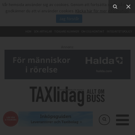
Vår hemsida använder sig av cookies. Genom att fortsätta surfa på sidan
godkänner du att vi använder cookies.
Klicka här för mer information
.
Jag förstår
HEM
SÖK ARTIKLAR
TIDIGARE NUMMER
OM OSS/KONTAKT
INTEGRITETSPOLICY
Annons: