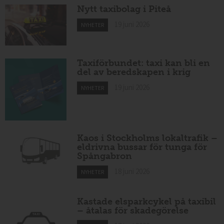
Nytt taxibolag i Piteå
19 juni 2026
NYHETER
Taxiförbundet: taxi kan bli en
del av beredskapen i krig
19 juni 2026
NYHETER
Kaos i Stockholms lokaltrafik –
eldrivna bussar för tunga för
Spångabron
18 juni 2026
NYHETER
Kastade elsparkcykel på taxibil
– åtalas för skadegörelse