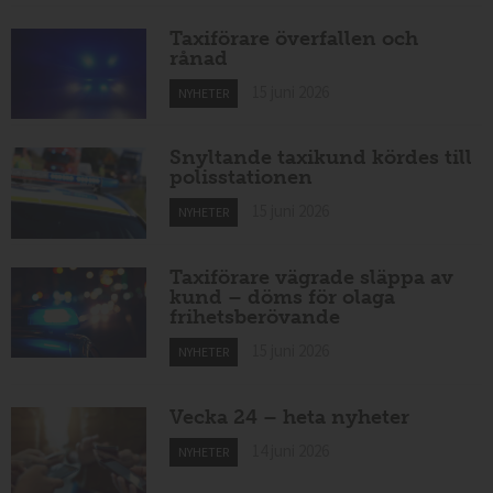
Taxiförare överfallen och
rånad
15 juni 2026
NYHETER
Snyltande taxikund kördes till
polisstationen
15 juni 2026
NYHETER
Taxiförare vägrade släppa av
kund – döms för olaga
frihetsberövande
15 juni 2026
NYHETER
Vecka 24 – heta nyheter
14 juni 2026
NYHETER