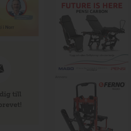
Annons:
ig till
revet!