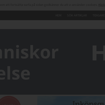
om att fortsätta surfa på sidan godkänner du att vi använder cookies.
Klic
HEM
SÖK ARTIKLAR
TIDIGAR