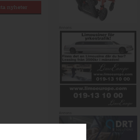
sta nyheter
Annons:
Annons: