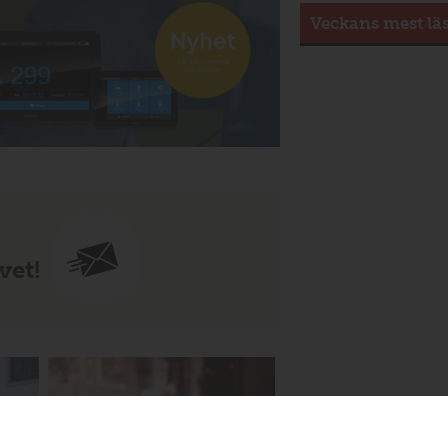
Veckans mest lä
vet!