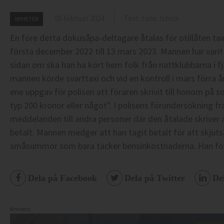
05 februari 2024
Text: Foto: Istock
NYHETER
En före detta dokusåpa-deltagare åtalas för otillåten tax
första december 2022 till 13 mars 2023.
Mannen har varit
sidan om ska han ha kört hem folk från nattklubbarna i fjä
mannen körde svarttaxi och vid en kontroll i mars förra år
ene uppgav för polisen att föraren skrivit till honom på s
typ 200 kronor eller något". I polisens förundersökning f
meddelanden till andra personer där den åtalade skriver a
betalt. Mannen medger att han tagit betalt för att skjut
småsummor som bara täcker bensinkostnaderna. Han för
Dela på Facebook
Dela på Twitter
De
Annons: