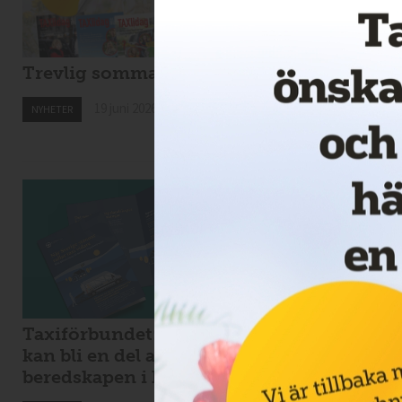
Trevlig sommar!
Nytt taxibolag i
Kiruna
19 juni 2026
NYHETER
19 juni 2026
NYHETER
Taxiförbundet: taxi
Kaos i Stockholms
kan bli en del av
lokaltrafik – eldri
beredskapen i krig
bussar för tunga f
Spångabron