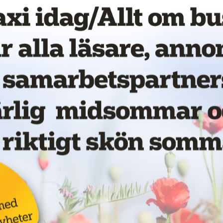
Nytt taxibolag i Piteå
19 juni 2026
NYHETER
Kastade elsparkcykel
vna
på taxibil – åtalas för
ör
skadegörelse