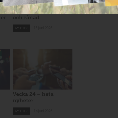
Taxiförare överfallen
der
och rånad
15 juni 2026
NYHETER
e
Vecka 24 – heta
nyheter
14 juni 2026
NYHETER