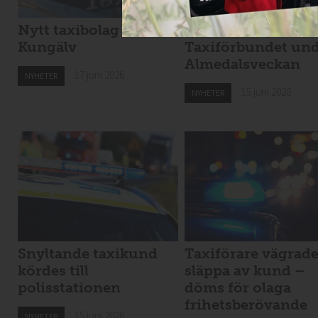
Nytt taxibolag i
Möt Svenska
Kungälv
Taxiförbundet un
Almedalsveckan
17 juni 2026
NYHETER
15 juni 2026
NYHETER
Snyltande taxikund
Taxiförare vägrad
kördes till
släppa av kund –
polisstationen
döms för olaga
frihetsberövande
15 juni 2026
NYHETER