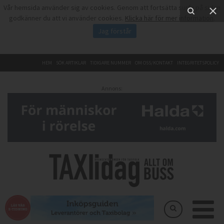
Vår hemsida använder sig av cookies. Genom att fortsätta surfa på sidan
godkänner du att vi använder cookies.
Klicka här för mer information
.
Jag förstår
HEM
SÖK ARTIKLAR
TIDIGARE NUMMER
OM OSS/KONTAKT
INTEGRITETSPOLICY
Annons: