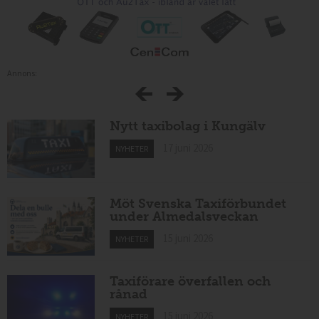
Annons:
Nytt taxibolag i Kungälv
17 juni 2026
NYHETER
Möt Svenska Taxiförbundet
under Almedalsveckan
15 juni 2026
NYHETER
Taxiförare överfallen och
rånad
15 juni 2026
NYHETER