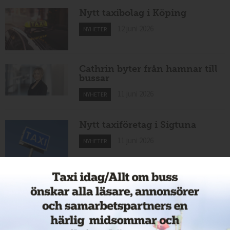
Nytt taxibolag i Köping
12 juni 2026
NYHETER
Cathrin byter från hamnar till
bussar
11 juni 2026
NYHETER
Nytt taxiföretag i Sigtuna
11 juni 2026
NYHETER
Nytt taxibolag i Borlänge
11 juni 2026
NYHETER