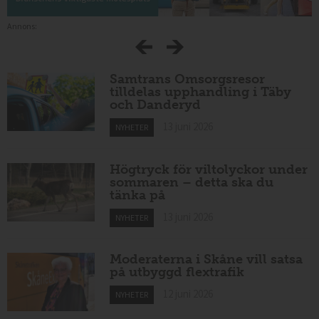
Annons:
Samtrans Omsorgsresor
tilldelas upphandling i Täby
och Danderyd
13 juni 2026
NYHETER
Högtryck för viltolyckor under
sommaren – detta ska du
tänka på
13 juni 2026
NYHETER
Moderaterna i Skåne vill satsa
på utbyggd flextrafik
12 juni 2026
NYHETER