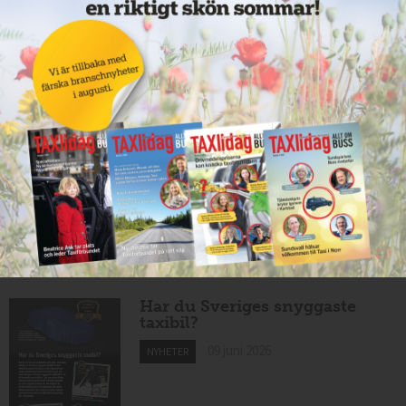
Taxibommar fick inte avsedd
effekt vid Lund C
10 juni 2026
NYHETER
Nytt taxibolag i Borlänge
10 juni 2026
NYHETER
Mexikansk elbil för 80 000
kronor ny på marknaden
10 juni 2026
NYHETER
Har du Sveriges snyggaste
taxibil?
09 juni 2026
NYHETER