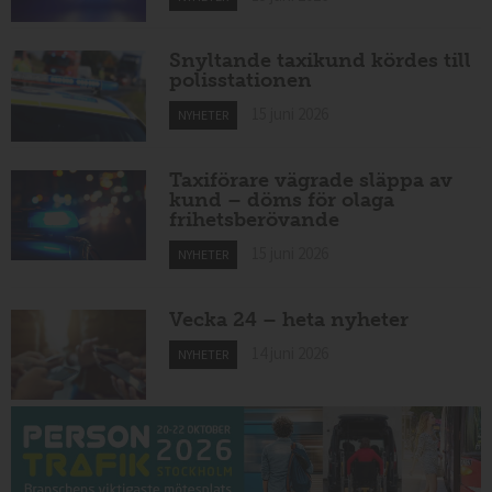
Snyltande taxikund kördes till
polisstationen
15 juni 2026
NYHETER
Taxiförare vägrade släppa av
kund – döms för olaga
frihetsberövande
15 juni 2026
NYHETER
Vecka 24 – heta nyheter
14 juni 2026
NYHETER