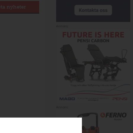
sta nyheter
Annons:
Annons: