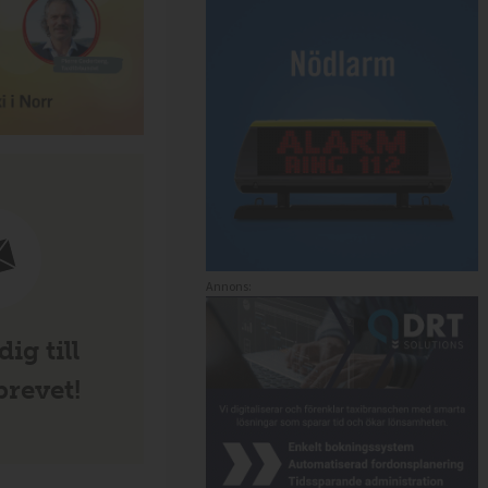
Annons:
ig till
revet!