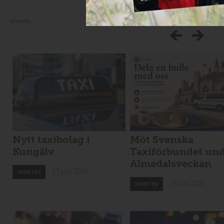
Annons:
Nytt taxibolag i
Möt Svenska
Kungälv
Taxiförbundet un
Almedalsveckan
17 juni 2026
NYHETER
15 juni 2026
NYHETER