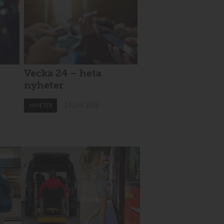
e
Vecka 24 – heta
nyheter
14 juni 2026
NYHETER