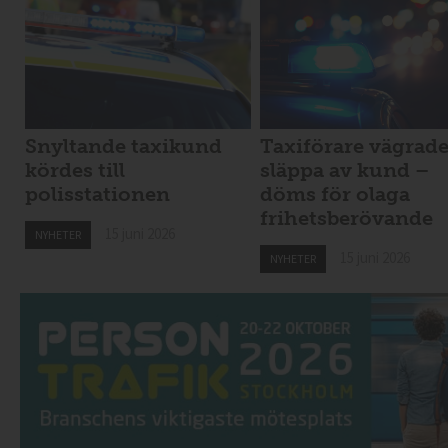
Snyltande taxikund
Taxiförare vägrad
kördes till
släppa av kund –
polisstationen
döms för olaga
frihetsberövande
15 juni 2026
NYHETER
15 juni 2026
NYHETER