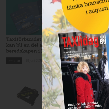
Taxiförbundet: taxi
Kaos i Stockholms
kan bli en del av
lokaltrafik – eldri
beredskapen i krig
bussar för tunga f
Spångabron
19 juni 2026
NYHETER
18 juni 2026
NYHETER