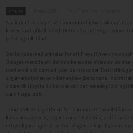
06 mars 2024
Text: Foto: Thomas Carlgren
NYHETER
Nu är det fastslaget att limousintrafik/hyrverk omfatta
kräver taxitrafiktillstånd. Detta efter att Högsta domst
prövningstillstånd.
Det började med anmälan för att Freys Hyrverk inte skaffat
Bolaget menade att det inte behövdes eftersom de inte 
med avtal och därmed lyder de inte under Taxitrafiklage
argumentationen och domen blev densamma i hovrätten e
vidare till Högsta domstolen där det nekade prövningsti
vunnit laga kraft.
- Domstolsutslagen bekräftar därmed att taxitillstånd är 
limousiner/hyrverk, säger Lennart Kalderén, ordförande 
uttryckligen angett i Taxitrafiklagens 2 kap. 1 § och ska 