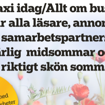
vet!
Nytt taxibolag i Piteå
19 juni 2026
NYHETER