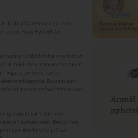
s av Taxitrafiklagen och därmed
olen nekat Freys Hyrverk AB
 taxitrafiktillstånd för sina fordon.
kör allmänheten, utan endast kunder
n. Tingsrätten underkände
fter överklagande. Bolaget gick
llståndet innebär att hovrättens dom
Anmäl d
nyhetsb
obligatoriskt för trafik med
Svenska Taxiförbundet. Detta finns
egentligen inte behöva prövas i