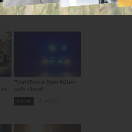
Taxiförare överfallen
der
och rånad
15 juni 2026
NYHETER