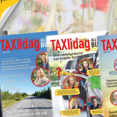
Kastade elsparkcykel
vna
på taxibil – åtalas för
ör
skadegörelse
17 juni 2026
NYHETER