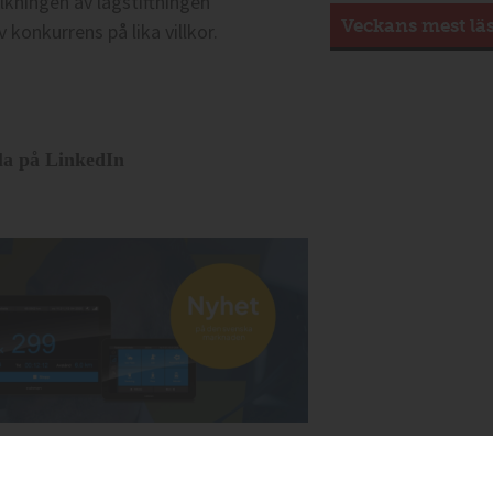
lkningen av lagstiftningen
Veckans mest lä
 konkurrens på lika villkor.
la på LinkedIn