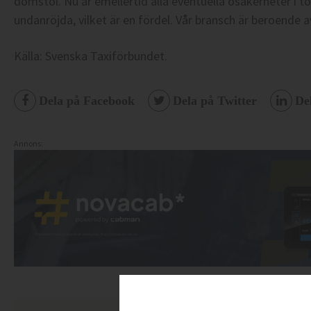
domstol. Nu är emellertid alla eventuella osäkerheter i to
undanröjda, vilket är en fördel. Vår bransch är beroende av
Källa: Svenska Taxiförbundet.
Dela på Facebook
Dela på Twitter
De
Annons: