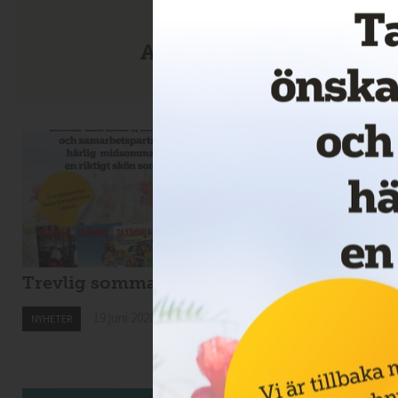
Anmäl dig till nyhetsbre
Trevlig sommar!
Nytt taxibolag i
Kiruna
19 juni 2026
NYHETER
19 juni 2026
NYHETER