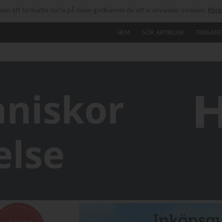
om att fortsätta surfa på sidan godkänner du att vi använder cookies.
Klic
HEM
SÖK ARTIKLAR
TIDIGAR