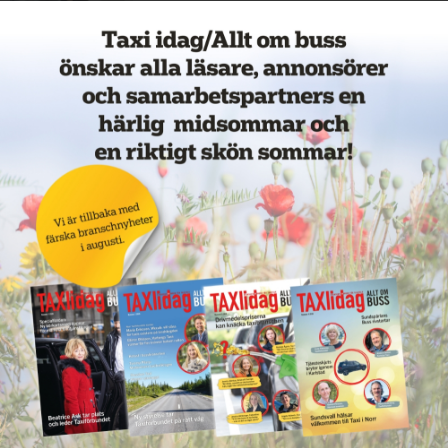
11 juni 2026
NYHETER
Nytt taxiföretag i Sigtuna
11 juni 2026
NYHETER
Nytt taxibolag i Borlänge
11 juni 2026
NYHETER
Taxibommar fick inte avsedd
effekt vid Lund C
10 juni 2026
NYHETER
Nytt taxibolag i Borlänge
10 juni 2026
NYHETER