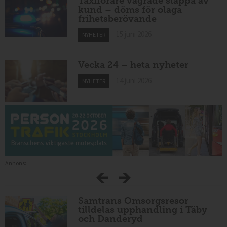
Taxiförare vägrade släppa av
kund – döms för olaga
frihetsberövande
15 juni 2026
NYHETER
Vecka 24 – heta nyheter
14 juni 2026
NYHETER
Annons:
Samtrans Omsorgsresor
tilldelas upphandling i Täby
och Danderyd