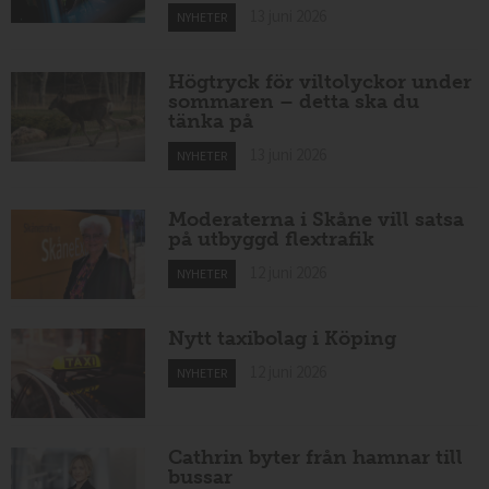
13 juni 2026
NYHETER
Högtryck för viltolyckor under
sommaren – detta ska du
tänka på
13 juni 2026
NYHETER
Moderaterna i Skåne vill satsa
på utbyggd flextrafik
12 juni 2026
NYHETER
Nytt taxibolag i Köping
12 juni 2026
NYHETER
Cathrin byter från hamnar till
bussar