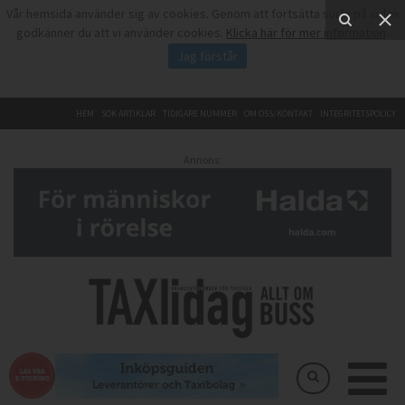
Vår hemsida använder sig av cookies. Genom att fortsätta surfa på sidan
godkänner du att vi använder cookies.
Klicka här för mer information
.
Jag förstår
HEM
SÖK ARTIKLAR
TIDIGARE NUMMER
OM OSS/KONTAKT
INTEGRITETSPOLICY
Annons: