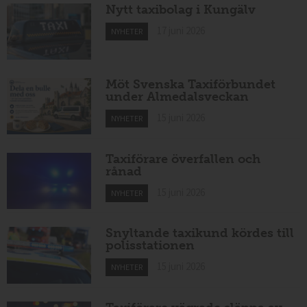
Nytt taxibolag i Kungälv
17 juni 2026
NYHETER
Möt Svenska Taxiförbundet
under Almedalsveckan
15 juni 2026
NYHETER
Taxiförare överfallen och
rånad
15 juni 2026
NYHETER
Snyltande taxikund kördes till
polisstationen
15 juni 2026
NYHETER