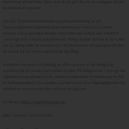
Hon menar att det finns flera skäl till att gå från att vara bilägare till att
bli miljösmart resenär:
-En stor fördel med att minska andelen privata bilar är att
framkomligheten i städerna ökar. Med mindre trängsel och köer
minskar också onödiga utsläpp. Färre bilar kan nyttjas mer effektivt
samtidigt som vi klarar resebehoven. Många tycker att taxi är dyrt. Men
om du räknar efter är chansen stor att du kommer att upptäcka att det
du sparar på att inte ha egen bil tar dig långt.
-Kollektivt resande och delning av våra resurser är de viktigaste
nycklarna till att minska beroendet av bilar. På många orter i Sverige har
regionerna valt att upphandla anropsstyrda resor med taxi som en del
av kollektivtrafiken. En populär resetjänst som ökar tillgängligheten för
människor som inte kan eller vill köra en egen bil.
Se filmen,
https://taxiforklimatet.se/
Källa: Svenska Taxiförbundet.