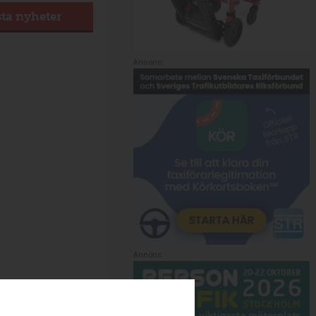
sta nyheter
Annons:
Annons: