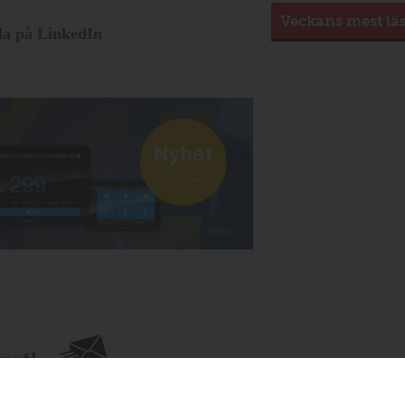
Veckans mest lä
la på LinkedIn
vet!