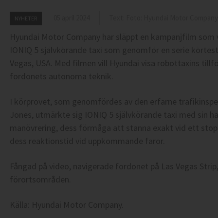
05 april 2024
Text: Foto: Hyundai Motor Company
NYHETER
Hyundai Motor Company har släppt en kampanjfilm som vis
IONIQ 5
självkörande
taxi som genomför en serie körteste
Vegas, USA. Med filmen vill Hyundai
visa
robottaxins tillf
fordonets autonoma teknik.
I körprovet, som genomfördes av den erfarne trafikinsp
Jones, utmärkte sig IONIQ 5
självkörande taxi med sin ha
manövrering, dess förmåga att stanna exakt vid ett sto
dess reaktionstid vid uppkommande faror.
Fångad på video, navigerade fordonet på Las Vegas Stri
förortsområden.
Källa: Hyundai Motor Company.