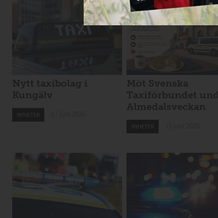
Nytt taxibolag i
Möt Svenska
Kungälv
Taxiförbundet un
Almedalsveckan
17 juni 2026
NYHETER
15 juni 2026
NYHETER