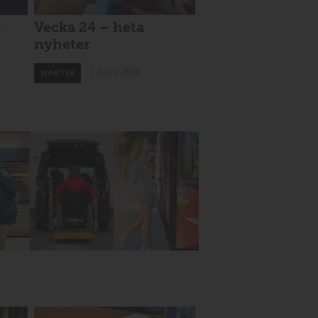
e
Vecka 24 – heta
nyheter
14 juni 2026
NYHETER