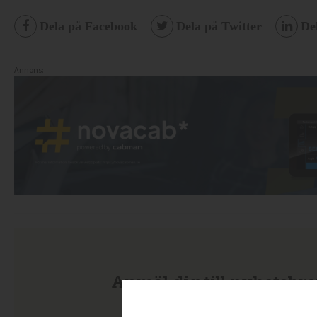
Dela på Facebook
Dela på Twitter
De
Annons:
Anmäl dig till nyhetsbre