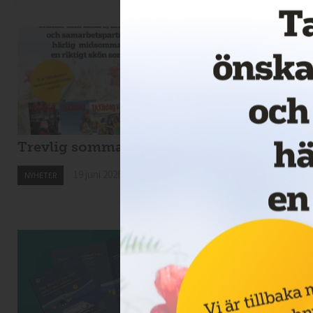
Trevlig sommar!
Nytt taxibolag i
Kiruna
19 juni 2026
NYHETER
19 juni 2026
NYHETER