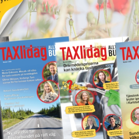
Kastade elsparkcykel
vna
på taxibil – åtalas för
ör
skadegörelse
17 juni 2026
NYHETER