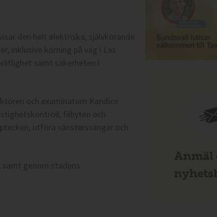
ar den helt elektriska, självkörande
r, inklusive körning på väg i Las
örlitlighet samt säkerheten i
ektören och examinatorn Kandice
stighetskontroll, filbyten och
pptecken, utföra vänstersvängar och
Anmäl d
p, samt genom stadens
nyhetsb