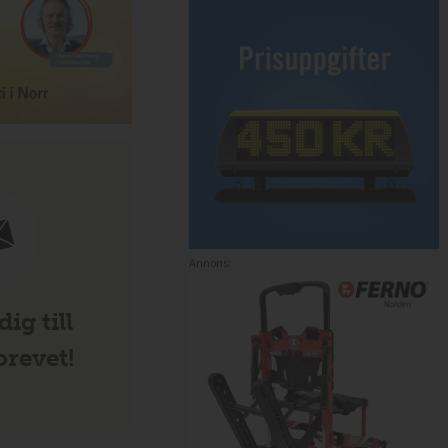
Annons:
ig till
revet!