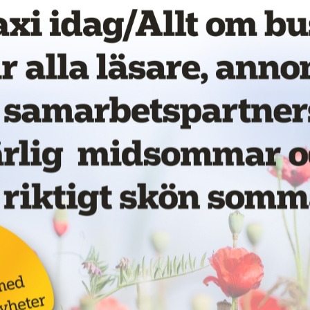
Nytt taxibolag i Piteå
19 juni 2026
NYHETER