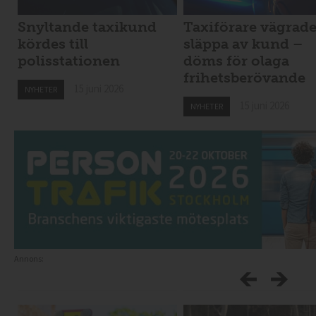
Snyltande taxikund
Taxiförare vägrad
kördes till
släppa av kund –
polisstationen
döms för olaga
frihetsberövande
15 juni 2026
NYHETER
15 juni 2026
NYHETER
Annons: