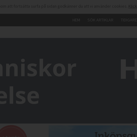
om att fortsätta surfa på sidan godkänner du att vi använder cookies.
Klic
HEM
SÖK ARTIKLAR
TIDIGAR