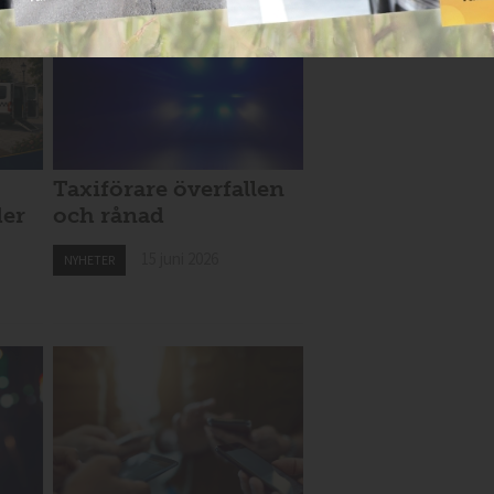
Taxiförare överfallen
der
och rånad
15 juni 2026
NYHETER