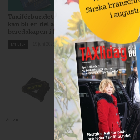
Taxiförbundet: taxi
Kaos i Stockholms
kan bli en del av
lokaltrafik – eldri
beredskapen i krig
bussar för tunga f
Spångabron
19 juni 2026
NYHETER
18 juni 2026
NYHETER
Annons: