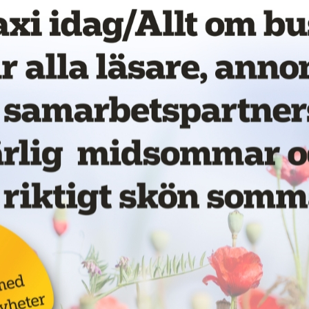
Nytt taxibolag i Piteå
19 juni 2026
NYHETER
Kastade elsparkcykel
vna
på taxibil – åtalas för
ör
skadegörelse