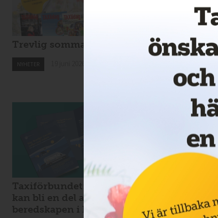
Trevlig sommar!
Nytt taxibolag i
Kiruna
19 juni 2026
NYHETER
19 juni 2026
NYHETER
Taxiförbundet: taxi
Kaos i Stockholms
kan bli en del av
lokaltrafik – eldri
beredskapen i krig
bussar för tunga f