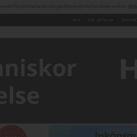
om att fortsätta surfa på sidan godkänner du att vi använder cookies.
Klic
HEM
SÖK ARTIKLAR
TIDIGAR