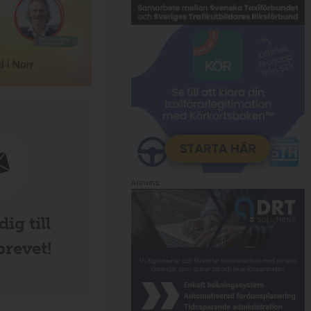
Annons:
ig till
revet!