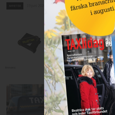
Spångabron
19 juni 2026
NYHETER
18 juni 2026
NYHETER
Annons: