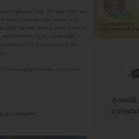
David Källsäter. Han tillträder tjänsten
arenhet av Scanias verksamhet och
dan 2002 har han arbetat inom framför
m motormonteringen i Södertälje,
verksamheten i Oskarshamn och nu
el.
å Scania Sveriges starka varumärke
Anmäl d
nyhetsb
la på LinkedIn