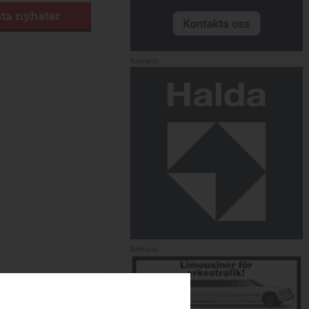
sta nyheter
Annons:
Annons: