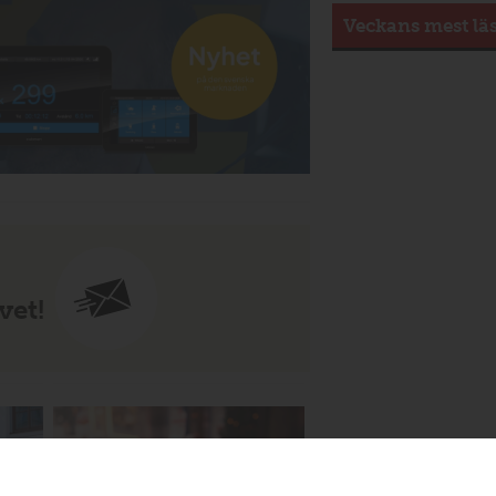
Veckans mest lä
vet!