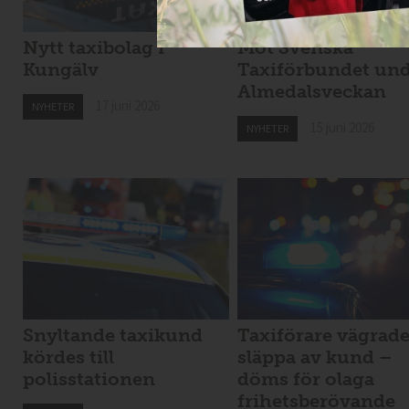
Nytt taxibolag i
Möt Svenska
Kungälv
Taxiförbundet un
Almedalsveckan
17 juni 2026
NYHETER
15 juni 2026
NYHETER
Snyltande taxikund
Taxiförare vägrad
kördes till
släppa av kund –
polisstationen
döms för olaga
frihetsberövande