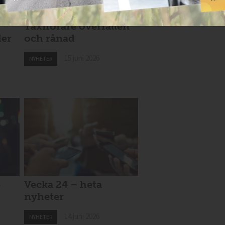
Taxiförare överfallen
der
och rånad
15 juni 2026
NYHETER
e
Vecka 24 – heta
nyheter
14 juni 2026
NYHETER