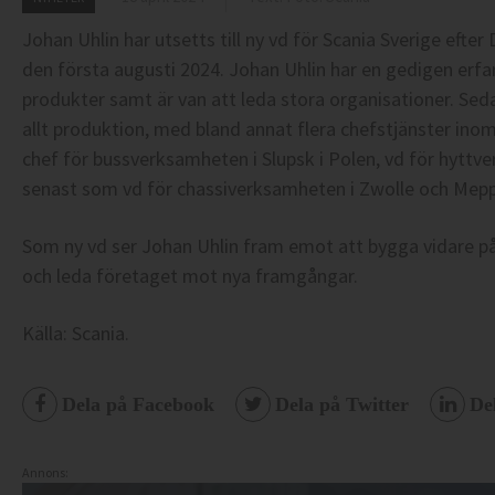
Johan Uhlin har utsetts till ny vd för Scania Sverige efter 
den första augusti 2024. Johan Uhlin har en gedigen erf
produkter samt är van att leda stora organisationer. Se
allt produktion, med bland annat flera chefstjänster ino
chef för bussverksamheten i Slupsk i Polen, vd för hytt
senast som vd för chassiverksamheten i Zwolle och Mepp
Som ny vd ser Johan Uhlin fram emot att bygga vidare p
och leda företaget mot nya framgångar.
Källa: Scania.
Dela på Facebook
Dela på Twitter
De
Annons: