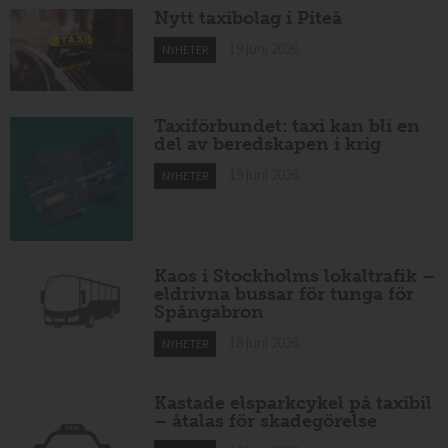
Nytt taxibolag i Piteå
19 juni 2026
NYHETER
Taxiförbundet: taxi kan bli en
del av beredskapen i krig
19 juni 2026
NYHETER
Kaos i Stockholms lokaltrafik –
eldrivna bussar för tunga för
Spångabron
18 juni 2026
NYHETER
Kastade elsparkcykel på taxibil
– åtalas för skadegörelse