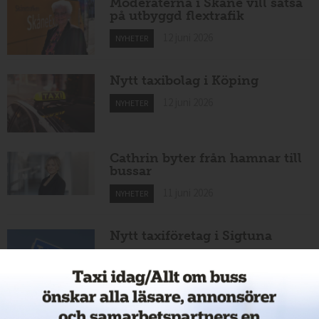
Moderaterna i Skåne vill satsa
på utbyggd flextrafik
12 juni 2026
NYHETER
Nytt taxibolag i Köping
12 juni 2026
NYHETER
Cathrin byter från hamnar till
bussar
11 juni 2026
NYHETER
Nytt taxiföretag i Sigtuna
11 juni 2026
NYHETER
Nytt taxibolag i Borlänge