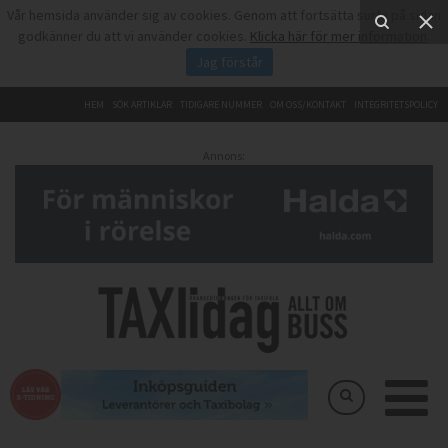
Vår hemsida använder sig av cookies. Genom att fortsätta surfa på sidan
godkänner du att vi använder cookies.
Klicka här för mer information
.
Jag förstår
HEM
SÖK ARTIKLAR
TIDIGARE NUMMER
OM OSS/KONTAKT
INTEGRITETSPOLICY
Annons: