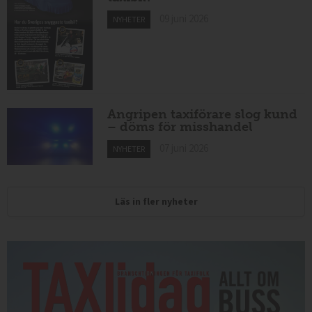
09 juni 2026
NYHETER
Angripen taxiförare slog kund
– döms för misshandel
07 juni 2026
NYHETER
Läs in fler nyheter