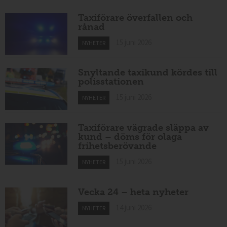
Taxiförare överfallen och
rånad
15 juni 2026
NYHETER
Snyltande taxikund kördes till
polisstationen
15 juni 2026
NYHETER
Taxiförare vägrade släppa av
kund – döms för olaga
frihetsberövande
15 juni 2026
NYHETER
Vecka 24 – heta nyheter
14 juni 2026
NYHETER