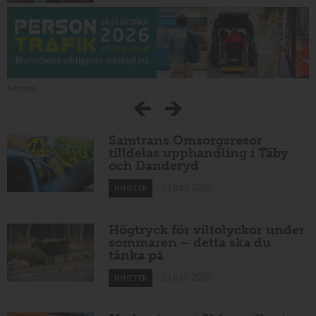
Annons:
Samtrans Omsorgsresor
tilldelas upphandling i Täby
och Danderyd
13 juni 2026
NYHETER
Högtryck för viltolyckor under
sommaren – detta ska du
tänka på
13 juni 2026
NYHETER