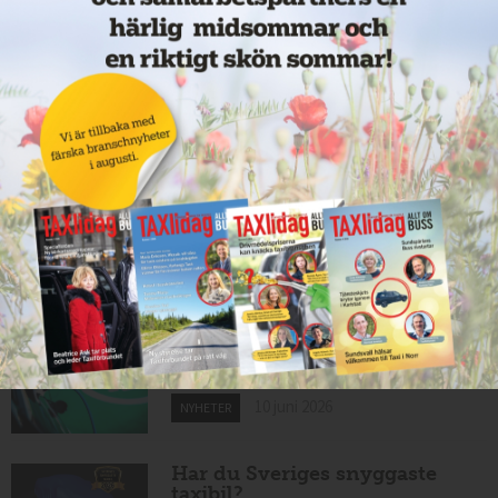
11 juni 2026
NYHETER
Taxibommar fick inte avsedd
effekt vid Lund C
10 juni 2026
NYHETER
Nytt taxibolag i Borlänge
10 juni 2026
NYHETER
Mexikansk elbil för 80 000
kronor ny på marknaden
10 juni 2026
NYHETER
Har du Sveriges snyggaste
taxibil?