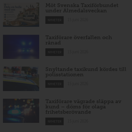
Möt Svenska Taxiförbundet
under Almedalsveckan
15 juni 2026
NYHETER
Taxiförare överfallen och
rånad
15 juni 2026
NYHETER
Snyltande taxikund kördes till
polisstationen
15 juni 2026
NYHETER
Taxiförare vägrade släppa av
kund – döms för olaga
frihetsberövande
15 juni 2026
NYHETER