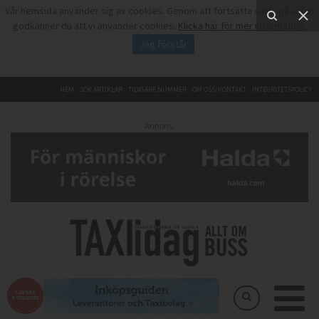
Vår hemsida använder sig av cookies. Genom att fortsätta surfa på sidan
godkänner du att vi använder cookies.
Klicka här för mer information
.
Jag förstår
HEM
SÖK ARTIKLAR
TIDIGARE NUMMER
OM OSS/KONTAKT
INTEGRITETSPOLICY
Annons: