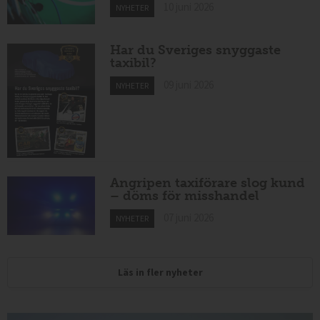
10 juni 2026
NYHETER
Har du Sveriges snyggaste
taxibil?
09 juni 2026
NYHETER
Angripen taxiförare slog kund
– döms för misshandel
07 juni 2026
NYHETER
Läs in fler nyheter