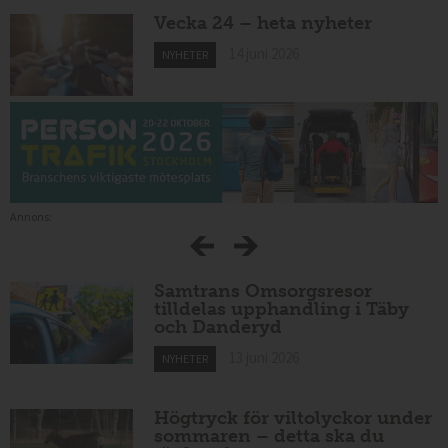
Vecka 24 – heta nyheter
14 juni 2026
NYHETER
Annons:
Samtrans Omsorgsresor
tilldelas upphandling i Täby
och Danderyd
13 juni 2026
NYHETER
Högtryck för viltolyckor under
sommaren – detta ska du