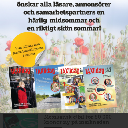
11 juni 2026
NYHETER
Nytt taxibolag i Borlänge
11 juni 2026
NYHETER
Taxibommar fick inte avsedd
effekt vid Lund C
10 juni 2026
NYHETER
Nytt taxibolag i Borlänge
10 juni 2026
NYHETER
Mexikansk elbil för 80 000
kronor ny på marknaden