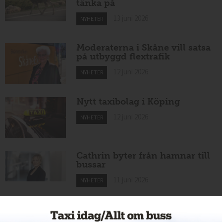
tänka på
13 juni 2026
NYHETER
Moderaterna i Skåne vill satsa
på utbyggd flextrafik
12 juni 2026
NYHETER
Nytt taxibolag i Köping
12 juni 2026
NYHETER
Cathrin byter från hamnar till
bussar
11 juni 2026
NYHETER
Nytt taxiföretag i Sigtuna