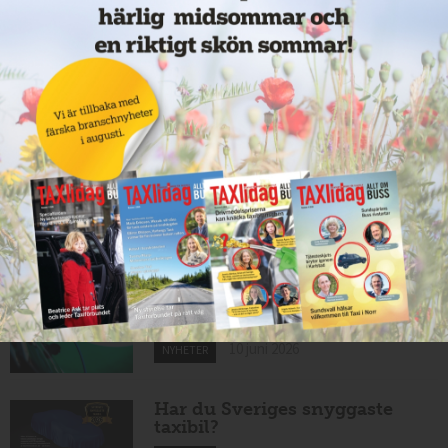
11 juni 2026
NYHETER
Taxibommar fick inte avsedd
effekt vid Lund C
10 juni 2026
NYHETER
Nytt taxibolag i Borlänge
10 juni 2026
NYHETER
Mexikansk elbil för 80 000
kronor ny på marknaden
10 juni 2026
NYHETER
Har du Sveriges snyggaste
taxibil?