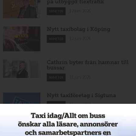
på utbyggd flextrafik
12 juni 2026
NYHETER
Nytt taxibolag i Köping
12 juni 2026
NYHETER
Cathrin byter från hamnar till
bussar
11 juni 2026
NYHETER
Nytt taxiföretag i Sigtuna
11 juni 2026
NYHETER
Nytt taxibolag i Borlänge