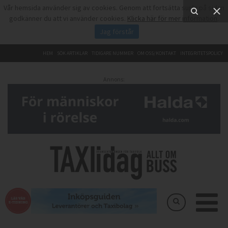
Vår hemsida använder sig av cookies. Genom att fortsätta surfa på sidan
godkänner du att vi använder cookies.
Klicka här för mer information
.
Jag förstår
HEM
SÖK ARTIKLAR
TIDIGARE NUMMER
OM OSS/KONTAKT
INTEGRITETSPOLICY
Annons: