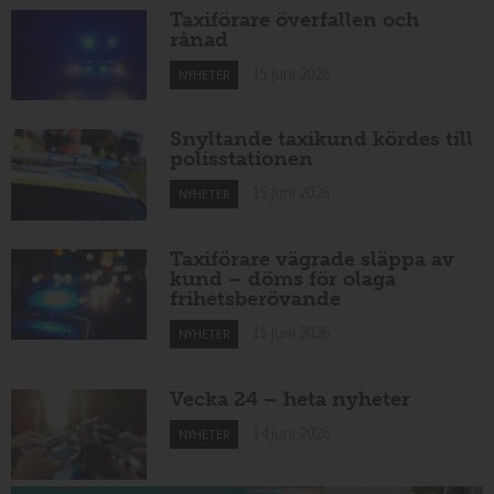
Taxiförare överfallen och
rånad
15 juni 2026
NYHETER
Snyltande taxikund kördes till
polisstationen
15 juni 2026
NYHETER
Taxiförare vägrade släppa av
kund – döms för olaga
frihetsberövande
15 juni 2026
NYHETER
Vecka 24 – heta nyheter
14 juni 2026
NYHETER