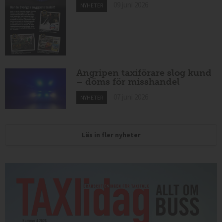
09 juni 2026
NYHETER
Angripen taxiförare slog kund
– döms för misshandel
07 juni 2026
NYHETER
Läs in fler nyheter