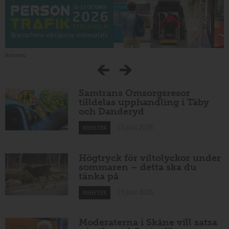
Annons:
Samtrans Omsorgsresor
tilldelas upphandling i Täby
och Danderyd
13 juni 2026
NYHETER
Högtryck för viltolyckor under
sommaren – detta ska du
tänka på
13 juni 2026
NYHETER
Moderaterna i Skåne vill satsa