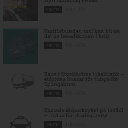
Nytt taxibolag i Piteå
19 juni 2026
NYHETER
Taxiförbundet: taxi kan bli en
del av beredskapen i krig
19 juni 2026
NYHETER
Kaos i Stockholms lokaltrafik –
eldrivna bussar för tunga för
Spångabron
18 juni 2026
NYHETER
Kastade elsparkcykel på taxibil
– åtalas för skadegörelse
17 juni 2026
NYHETER