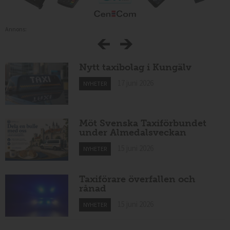
Annons:
Nytt taxibolag i Kungälv
17 juni 2026
NYHETER
Möt Svenska Taxiförbundet
under Almedalsveckan
15 juni 2026
NYHETER
Taxiförare överfallen och
rånad
15 juni 2026
NYHETER