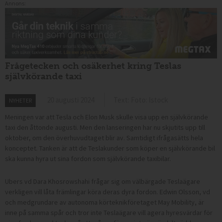
Annons:
Frågetecken och osäkerhet kring Teslas
självkörande taxi
20 augusti 2024
Text: Foto: Istock
NYHETER
Meningen var att Tesla och Elon Musk skulle visa upp
en
självkörande
taxi den åttonde augusti. Men den lanseringen har nu skjutits upp till
oktober, om den överhuvudtaget blir av. Samtidigt ifrågasätts hela
konceptet. Tanken är att de Teslakunder som köper en självkörande bil
ska kunna hyra ut sina fordon som självkörande taxibilar.
Ubers vd Dara Khosrowshahi frågar sig om välbärgade Teslaägare
verkligen vill låta främlingar köra deras dyra fordon. Edwin Olsson, vd
och medgrundare av autonoma körteknikföretaget May Mobility, är
inne på samma spår och tror inte Teslaägare vill agera hyresvärdar för