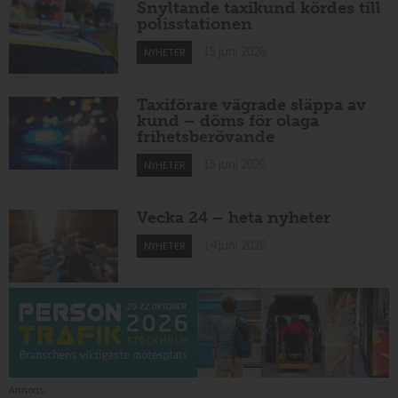
Snyltande taxikund kördes till
polisstationen
15 juni 2026
NYHETER
Taxiförare vägrade släppa av
kund – döms för olaga
frihetsberövande
15 juni 2026
NYHETER
Vecka 24 – heta nyheter
14 juni 2026
NYHETER
Annons: