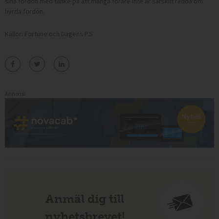
sina fordon med tanke på att många
förare
inte är särskilt rädda om
hyrda fordon.
Källor: Fortune och Dagens P.S
Annons:
Anmäl dig till
nyhetsbrevet!