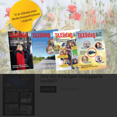
10 juni 2026
NYHETER
Nytt taxibolag i Borlänge
10 juni 2026
NYHETER
Mexikansk elbil för 80 000
kronor ny på marknaden
10 juni 2026
NYHETER
Har du Sveriges snyggaste
taxibil?
09 juni 2026
NYHETER