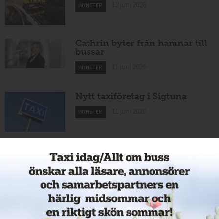
12 juni 2026
NYHETER
Cathrin byter från hamnar till
bussar
11 juni 2026
NYHETER
Nytt taxiföretag i Sigtuna
11 juni 2026
NYHETER
Nytt taxibolag i Borlänge
11 juni 2026
NYHETER
Taxibommar fick inte avsedd
effekt vid Lund C