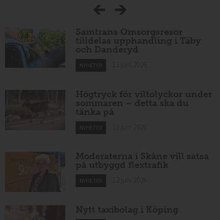
Samtrans Omsorgsresor
tilldelas upphandling i Täby
och Danderyd
13 juni 2026
NYHETER
Högtryck för viltolyckor under
sommaren – detta ska du
tänka på
13 juni 2026
NYHETER
Moderaterna i Skåne vill satsa
på utbyggd flextrafik
12 juni 2026
NYHETER
Nytt taxibolag i Köping