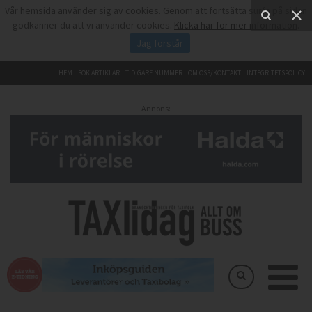
Vår hemsida använder sig av cookies. Genom att fortsätta surfa på sidan
godkänner du att vi använder cookies.
Klicka här för mer information
.
Jag förstår
HEM
SÖK ARTIKLAR
TIDIGARE NUMMER
OM OSS/KONTAKT
INTEGRITETSPOLICY
Annons: