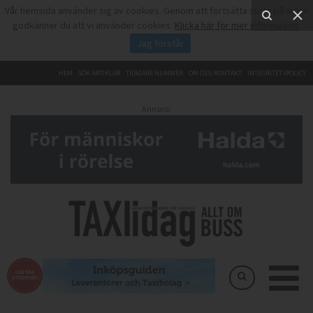
Vår hemsida använder sig av cookies. Genom att fortsätta surfa på sidan
godkänner du att vi använder cookies.
Klicka här för mer information
.
Jag förstår
HEM
SÖK ARTIKLAR
TIDIGARE NUMMER
OM OSS/KONTAKT
INTEGRITETSPOLICY
Annons: