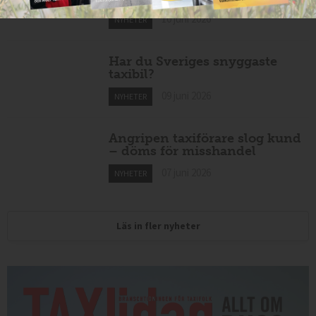
10 juni 2026
NYHETER
Har du Sveriges snyggaste
taxibil?
09 juni 2026
NYHETER
Angripen taxiförare slog kund
– döms för misshandel
07 juni 2026
NYHETER
Läs in fler nyheter