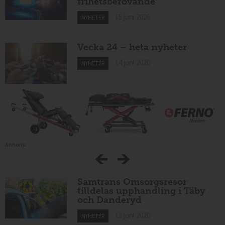
frihetsberövande
15 juni 2026
NYHETER
Vecka 24 – heta nyheter
14 juni 2026
NYHETER
Annons:
Samtrans Omsorgsresor
tilldelas upphandling i Täby
och Danderyd
13 juni 2026
NYHETER