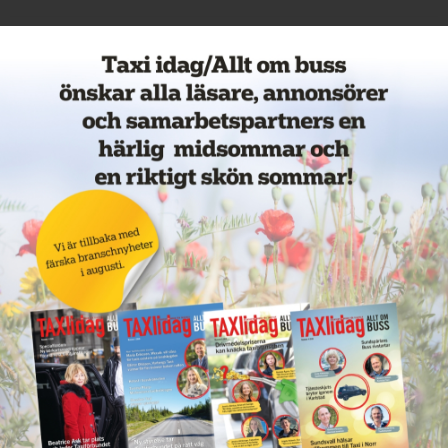
Nytt taxiföretag i Sigtuna
11 juni 2026
NYHETER
Nytt taxibolag i Borlänge
11 juni 2026
NYHETER
Taxibommar fick inte avsedd
effekt vid Lund C
10 juni 2026
NYHETER
Nytt taxibolag i Borlänge
10 juni 2026
NYHETER
Mexikansk elbil för 80 000
kronor ny på marknaden