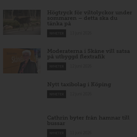
Högtryck för viltolyckor under
sommaren – detta ska du
tänka på
13 juni 2026
NYHETER
Moderaterna i Skåne vill satsa
på utbyggd flextrafik
12 juni 2026
NYHETER
Nytt taxibolag i Köping
12 juni 2026
NYHETER
Cathrin byter från hamnar till
bussar
11 juni 2026
NYHETER