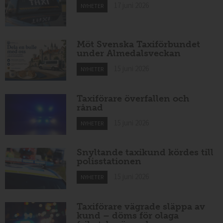
17 juni 2026
NYHETER
Möt Svenska Taxiförbundet
under Almedalsveckan
15 juni 2026
NYHETER
Taxiförare överfallen och
rånad
15 juni 2026
NYHETER
Snyltande taxikund kördes till
polisstationen
15 juni 2026
NYHETER
Taxiförare vägrade släppa av
kund – döms för olaga