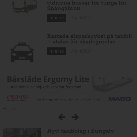
eldrivna bussar för tunga för
Spångabron
18 juni 2026
NYHETER
Kastade elsparkcykel på taxibil
– åtalas för skadegörelse
17 juni 2026
NYHETER
Annons:
Nytt taxibolag i Kungälv