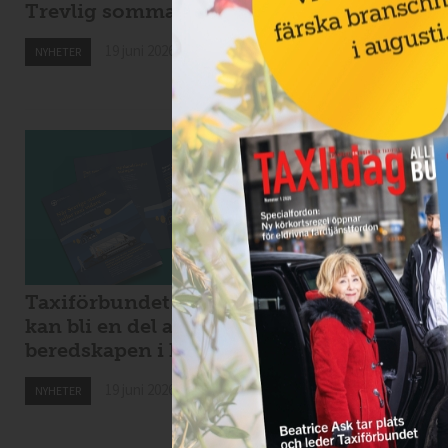
Trevlig sommar!
Nytt taxibolag i
Kiruna
19 juni 2026
NYHETER
19 juni 2026
NYHETER
Taxiförbundet: taxi
Kaos i Stockholms
kan bli en del av
lokaltrafik – eldri
beredskapen i krig
bussar för tunga f
Spångabron
19 juni 2026
NYHETER
18 juni 2026
NYHETER