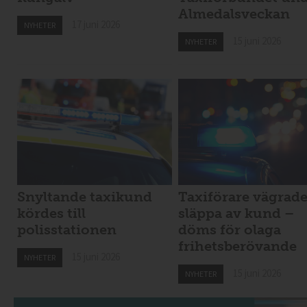
Almedalsveckan
17 juni 2026
NYHETER
15 juni 2026
NYHETER
Snyltande taxikund
Taxiförare vägrad
kördes till
släppa av kund –
polisstationen
döms för olaga
frihetsberövande
15 juni 2026
NYHETER
15 juni 2026
NYHETER