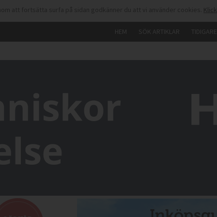
om att fortsätta surfa på sidan godkänner du att vi använder cookies.
Klic
HEM
SÖK ARTIKLAR
TIDIGAR