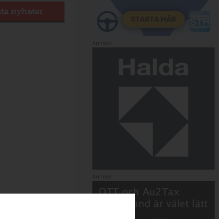
sta nyheter
Annons:
Annons: