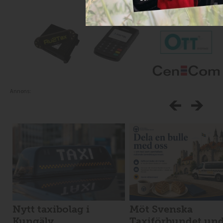
Annons:
Nytt taxibolag i
Möt Svenska
Kungälv
Taxiförbundet un