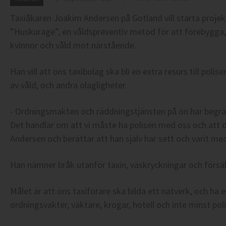
Taxiåkaren Joakim Andersen på Gotland vill starta projek
”Huskurage”, en våldspreventiv metod för att förebygga
kvinnor och våld mot närstående.
Han vill att öns taxibolag ska bli en extra resurs till p
av våld, och andra olagligheter.
- Ordningsmakten och räddningstjänsten på ön har begräns
Det handlar om att vi måste ha polisen med oss och att 
Andersen och berättar att han själv har sett och varit me
Han nämner bråk utanför taxin, väskryckningar och försäl
Målet är att öns taxiförare ska bilda ett nätverk, och h
ordningsvakter, väktare, krogar, hotell och inte minst pol