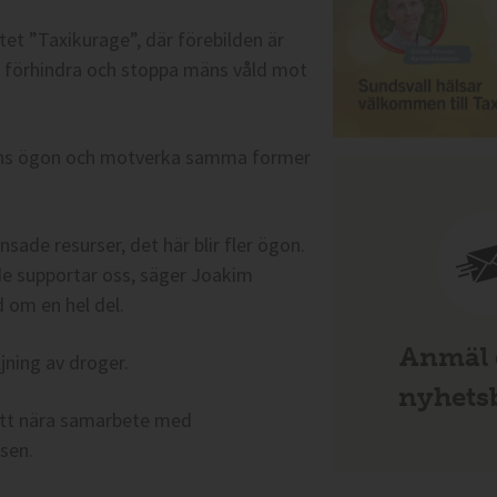
tet ”Taxikurage”, där förebilden är
, förhindra och stoppa mäns våld mot
olisens ögon och motverka samma former
ade resurser, det här blir fler ögon.
de supportar oss, säger Joakim
d om en hel del.
Anmäl d
jning av droger.
nyhetsb
a ett nära samarbete med
isen.