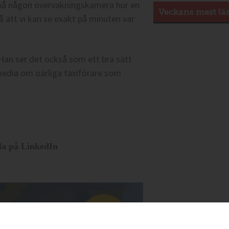
t på någon övervakningskamera hur en
Veckans mest lä
 så att vi kan se exakt på minuten var
 Han ser det också som ett bra sätt
 media om oärliga taxiförare som
la på LinkedIn