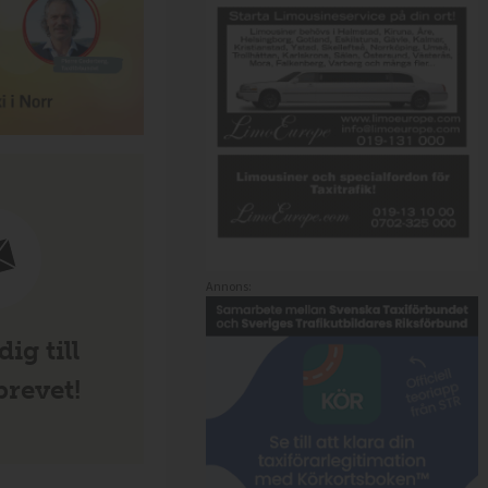
Annons:
ig till
revet!