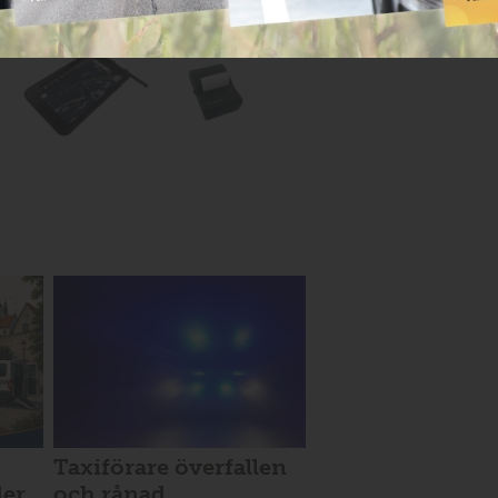
Taxiförare överfallen
der
och rånad