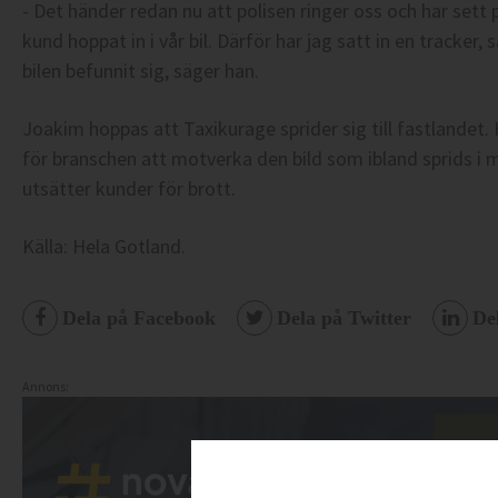
- Det händer redan nu att polisen ringer oss och har set
kund hoppat in i vår bil. Därför har jag satt in en tracker,
bilen befunnit sig, säger han.
Joakim hoppas att Taxikurage sprider sig till fastlandet.
för branschen att motverka den bild som ibland sprids i
utsätter kunder för brott.
Källa: Hela Gotland.
Dela på Facebook
Dela på Twitter
De
Annons: