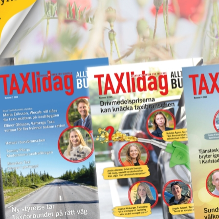
Nytt taxibolag i Piteå
19 juni 2026
NYHETER
Kastade elsparkcykel
vna
på taxibil – åtalas för
ör
skadegörelse
17 juni 2026
NYHETER