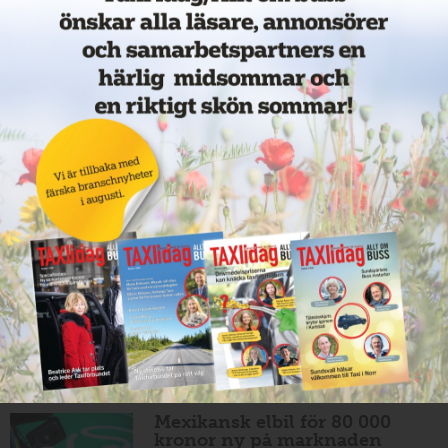
11 juni 2026
NYHETER
Nytt taxibolag i Borlänge
11 juni 2026
NYHETER
Taxibommar fick inte avsedd
effekt vid Lund C
10 juni 2026
NYHETER
Nytt taxibolag i Borlänge
10 juni 2026
NYHETER
Mexikansk elbil för 80 000
kronor ny på marknaden