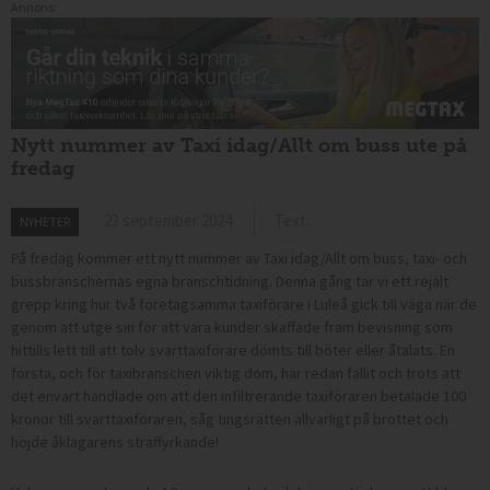
Annons:
Nytt nummer av Taxi idag/Allt om buss ute på
fredag
23 september 2024
Text:
NYHETER
På fredag kommer ett nytt nummer av Taxi idag/Allt om buss, taxi- och
bussbranschernas egna branschtidning. Denna gång tar vi ett rejält
grepp kring hur två företagsamma taxiförare i Luleå gick till väga när de
genom att utge sin för att vara kunder skaffade fram bevisning som
hittills lett till att tolv svarttaxiförare dömts till böter eller åtalats. En
första, och för taxibranschen viktig dom, har redan fallit och trots att
det envart handlade om att den infiltrerande taxiföraren betalade 100
kronor till svarttaxiföraren, såg tingsrätten allvarligt på brottet och
höjde åklagarens straffyrkande!