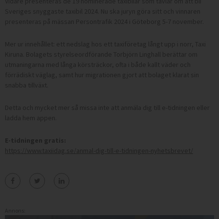
Vidare presenteras de 19 nominerade taxibilar som tävlar om att bli
Sveriges snyggaste taxibil 2024. Nu ska juryn göra sitt och vinnaren
presenteras på mässan Persontrafik 2024 i Göteborg 5-7 november.
Mer ur innehållet: ett nedslag hos ett taxiföretag långt upp i norr, Taxi
Kiruna. Bolagets styrelseordförande Torbjörn Linghall berättar om
utmaningarna med långa körsträckor, ofta i både kallt väder och
förrädiskt väglag, samt hur migrationen gjort att bolaget klarat sin
snabba tillväxt.
Detta och mycket mer så missa inte att anmäla dig till e-tidningen eller
ladda hem appen.
E-tidningen gratis:
https://www.taxiidag.se/anmal-dig-till-e-tidningen-nyhetsbrevet/
Annons: