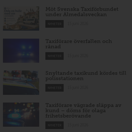
Möt Svenska Taxiförbundet
under Almedalsveckan
15 juni 2026
NYHETER
Taxiförare överfallen och
rånad
15 juni 2026
NYHETER
Snyltande taxikund kördes till
polisstationen
15 juni 2026
NYHETER
Taxiförare vägrade släppa av
kund – döms för olaga
frihetsberövande
15 juni 2026
NYHETER