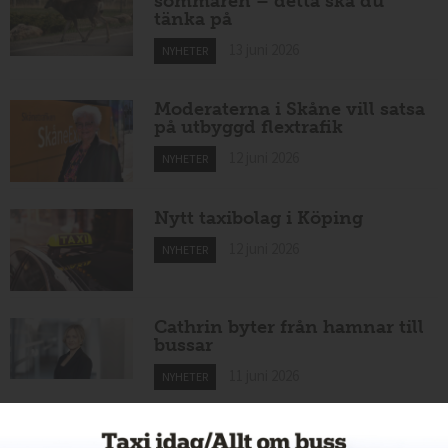
sommaren – detta ska du
tänka på
13 juni 2026
NYHETER
Moderaterna i Skåne vill satsa
på utbyggd flextrafik
12 juni 2026
NYHETER
Nytt taxibolag i Köping
12 juni 2026
NYHETER
Cathrin byter från hamnar till
bussar
11 juni 2026
NYHETER
Nytt taxiföretag i Sigtuna