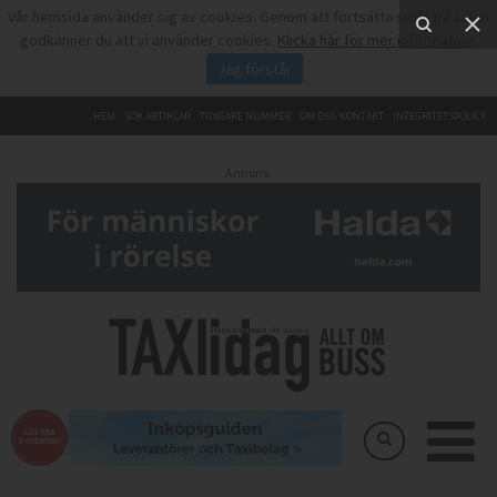
Vår hemsida använder sig av cookies. Genom att fortsätta surfa på sidan
godkänner du att vi använder cookies.
Klicka här för mer information
.
Jag förstår
HEM
SÖK ARTIKLAR
TIDIGARE NUMMER
OM OSS/KONTAKT
INTEGRITETSPOLICY
Annons: