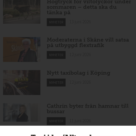
Högtryck för viltolyckor under
sommaren – detta ska du
tänka på
13 juni 2026
NYHETER
Moderaterna i Skåne vill satsa
på utbyggd flextrafik
12 juni 2026
NYHETER
Nytt taxibolag i Köping
12 juni 2026
NYHETER
Cathrin byter från hamnar till
bussar
11 juni 2026
NYHETER