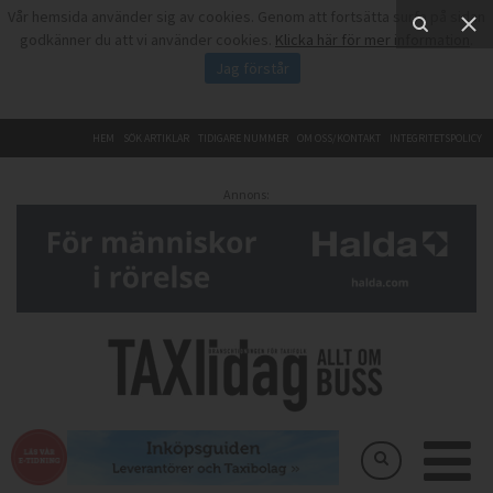
Vår hemsida använder sig av cookies. Genom att fortsätta surfa på sidan
godkänner du att vi använder cookies.
Klicka här för mer information
.
Jag förstår
HEM
SÖK ARTIKLAR
TIDIGARE NUMMER
OM OSS/KONTAKT
INTEGRITETSPOLICY
Annons: