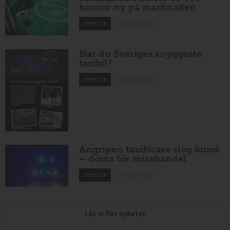
kronor ny på marknaden
10 juni 2026
NYHETER
Har du Sveriges snyggaste
taxibil?
09 juni 2026
NYHETER
Angripen taxiförare slog kund
– döms för misshandel
07 juni 2026
NYHETER
Läs in fler nyheter