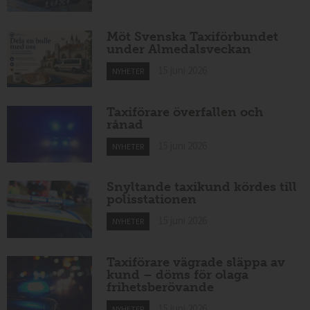
Möt Svenska Taxiförbundet
under Almedalsveckan
15 juni 2026
NYHETER
Taxiförare överfallen och
rånad
15 juni 2026
NYHETER
Snyltande taxikund kördes till
polisstationen
15 juni 2026
NYHETER
Taxiförare vägrade släppa av
kund – döms för olaga
frihetsberövande
15 juni 2026
NYHETER