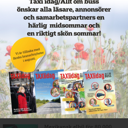
Nytt taxiföretag i Sigtuna
11 juni 2026
NYHETER
Nytt taxibolag i Borlänge
11 juni 2026
NYHETER
Taxibommar fick inte avsedd
effekt vid Lund C
10 juni 2026
NYHETER
Nytt taxibolag i Borlänge
10 juni 2026
NYHETER
Mexikansk elbil för 80 000