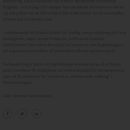
taxiföretag. Dessa händelser har framför allt inträffat vid Arlandas
flygplats. I ett inslag i SVT uppger Taxi Stockholm att resenärer hör av
sig och gråter när de fått betala 5 000–6 000 kronor för en resa mellan
Arlanda och Stockholm stad.
- Ankommande till Arlanda utsätts för skadlig överprissättning och rena
bedrägerier, säger Lennart Kalderén, ordförande Svenska
Taxiförbundet. Det måste bli möjligt för Swedavia som flygplatsägare
att organisera taxitrafiken så att kunderna får ett starkare skydd.
Förbundet begär därför att lagstiftningen kompletteras så att bland
andra Swedavia får möjligheter att stärka skyddet för konsumenterna
utan att få sanktioner för "missbruk av dominerande ställning" i
Konkurrenslagen.
Källa: Svenska Taxiförbundet.