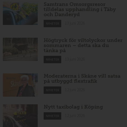
Samtrans Omsorgsresor
tilldelas upphandling i Täby
och Danderyd
13 juni 2026
NYHETER
Högtryck för viltolyckor under
sommaren – detta ska du
tänka på
13 juni 2026
NYHETER
Moderaterna i Skåne vill satsa
på utbyggd flextrafik
12 juni 2026
NYHETER
Nytt taxibolag i Köping
12 juni 2026
NYHETER