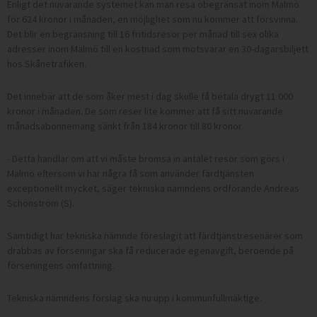
Enligt det nuvarande systemet kan man resa obegränsat inom Malmö
för 624 kronor i månaden, en möjlighet som nu kommer att försvinna.
Det blir en begränsning till 16 fritidsresor per månad till sex olika
adresser inom Malmö till en kostnad som motsvarar en 30-dagarsbiljett
hos Skånetrafiken.
Det innebär att de som åker mest i dag skulle få betala drygt 11 000
kronor i månaden. De som reser lite kommer att få sitt nuvarande
månadsabonnemang sänkt från 184 kronor till 80 kronor.
- Detta handlar om att vi måste bromsa in antalet resor som görs i
Malmö eftersom vi har några få som använder färdtjänsten
exceptionellt mycket, säger tekniska nämndens ordförande Andreas
Schönström (S).
Samtidigt har tekniska nämnde föreslagit att färdtjänstresenärer som
drabbas av förseningar ska få reducerade egenavgift, beroende på
förseningens omfattning.
Tekniska nämndens förslag ska nu upp i kommunfullmäktige.