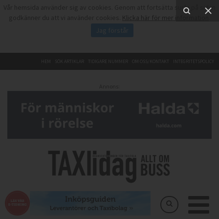
Vår hemsida använder sig av cookies. Genom att fortsätta surfa på sidan
godkänner du att vi använder cookies.
Klicka här för mer information
.
Jag förstår
HEM
SÖK ARTIKLAR
TIDIGARE NUMMER
OM OSS/KONTAKT
INTEGRITETSPOLICY
Annons: