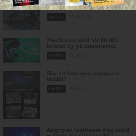
Nytt taxibolag i Borlänge
10 juni 2026
NYHETER
Mexikansk elbil för 80 000
kronor ny på marknaden
10 juni 2026
NYHETER
Har du Sveriges snyggaste
taxibil?
09 juni 2026
NYHETER
Angripen taxiförare slog kund
– döms för misshandel