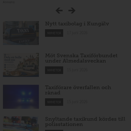
Annons:
Nytt taxibolag i Kungälv
17 juni 2026
NYHETER
Möt Svenska Taxiförbundet
under Almedalsveckan
15 juni 2026
NYHETER
Taxiförare överfallen och
rånad
15 juni 2026
NYHETER
Snyltande taxikund kördes till
polisstationen