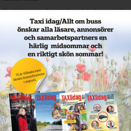
Cathrin byter från hamnar till
bussar
11 juni 2026
NYHETER
Nytt taxiföretag i Sigtuna
11 juni 2026
NYHETER
Nytt taxibolag i Borlänge
11 juni 2026
NYHETER
Taxibommar fick inte avsedd
effekt vid Lund C
10 juni 2026
NYHETER