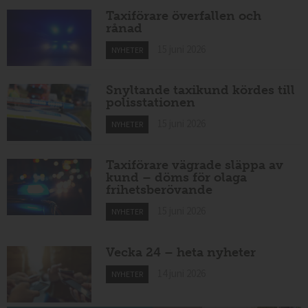
Taxiförare överfallen och
rånad
15 juni 2026
NYHETER
Snyltande taxikund kördes till
polisstationen
15 juni 2026
NYHETER
Taxiförare vägrade släppa av
kund – döms för olaga
frihetsberövande
15 juni 2026
NYHETER
Vecka 24 – heta nyheter
14 juni 2026
NYHETER