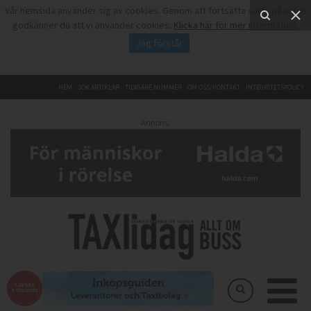
Vår hemsida använder sig av cookies. Genom att fortsätta surfa på sidan
godkänner du att vi använder cookies.
Klicka här för mer information
.
Jag förstår
HEM
SÖK ARTIKLAR
TIDIGARE NUMMER
OM OSS/KONTAKT
INTEGRITETSPOLICY
Annons: