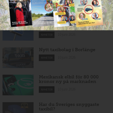
11 juni 2026
NYHETER
Taxibommar fick inte avsedd
effekt vid Lund C
10 juni 2026
NYHETER
Nytt taxibolag i Borlänge
10 juni 2026
NYHETER
Mexikansk elbil för 80 000
kronor ny på marknaden
10 juni 2026
NYHETER
Har du Sveriges snyggaste
taxibil?