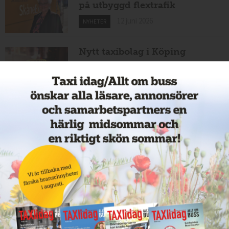
på utbyggd flextrafik
12 juni 2026
NYHETER
Nytt taxibolag i Köping
12 juni 2026
NYHETER
Cathrin byter från hamnar till
bussar
11 juni 2026
NYHETER
Nytt taxiföretag i Sigtuna
11 juni 2026
NYHETER
Nytt taxibolag i Borlänge