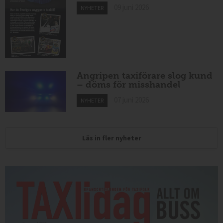
09 juni 2026
NYHETER
Angripen taxiförare slog kund
– döms för misshandel
07 juni 2026
NYHETER
Läs in fler nyheter