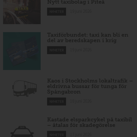
Nytt taxibolag i Piteå
19 juni 2026
NYHETER
Taxiförbundet: taxi kan bli en
del av beredskapen i krig
19 juni 2026
NYHETER
Kaos i Stockholms lokaltrafik –
eldrivna bussar för tunga för
Spångabron
18 juni 2026
NYHETER
Kastade elsparkcykel på taxibil
– åtalas för skadegörelse
17 juni 2026
NYHETER