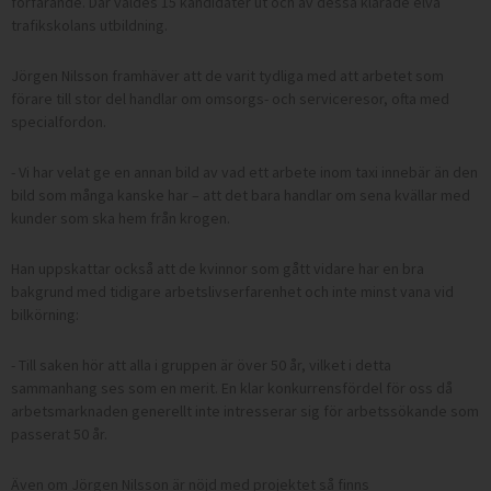
förfarande. Där valdes 15 kandidater ut och av dessa klarade elva
trafikskolans utbildning.
Jörgen Nilsson framhäver att de varit tydliga med att arbetet som
förare till stor del handlar om omsorgs- och serviceresor, ofta med
specialfordon.
- Vi har velat ge en annan bild av vad ett arbete inom taxi innebär än den
bild som många kanske har – att det bara handlar om sena kvällar med
kunder som ska hem från krogen.
Han uppskattar också att de kvinnor som gått vidare har en bra
bakgrund med tidigare arbetslivserfarenhet och inte minst vana vid
bilkörning:
- Till saken hör att alla i gruppen är över 50 år, vilket i detta
sammanhang ses som en merit. En klar konkurrensfördel för oss då
arbetsmarknaden generellt inte intresserar sig för arbetssökande som
passerat 50 år.
Även om Jörgen Nilsson är nöjd med projektet så finns