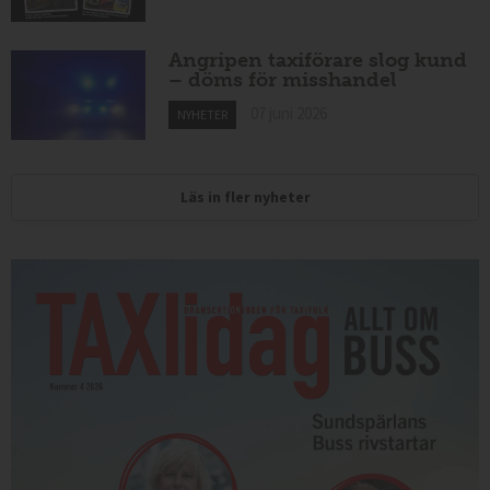
Angripen taxiförare slog kund
– döms för misshandel
07 juni 2026
NYHETER
Läs in fler nyheter