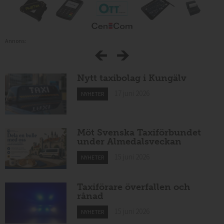
Annons:
Nytt taxibolag i Kungälv
17 juni 2026
NYHETER
Möt Svenska Taxiförbundet
under Almedalsveckan
15 juni 2026
NYHETER
Taxiförare överfallen och
rånad
15 juni 2026
NYHETER