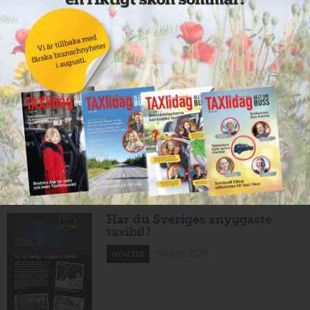
effekt vid Lund C
10 juni 2026
NYHETER
Nytt taxibolag i Borlänge
10 juni 2026
NYHETER
Mexikansk elbil för 80 000
kronor ny på marknaden
10 juni 2026
NYHETER
Har du Sveriges snyggaste
taxibil?
09 juni 2026
NYHETER