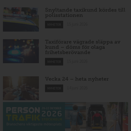
Snyltande taxikund kördes till
polisstationen
15 juni 2026
NYHETER
Taxiförare vägrade släppa av
kund – döms för olaga
frihetsberövande
15 juni 2026
NYHETER
Vecka 24 – heta nyheter
14 juni 2026
NYHETER