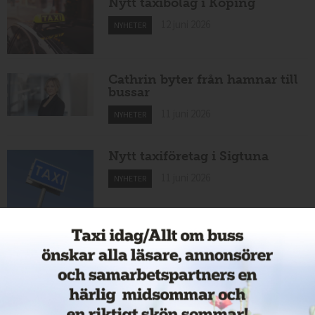
Nytt taxibolag i Köping
12 juni 2026
NYHETER
Cathrin byter från hamnar till
bussar
11 juni 2026
NYHETER
Nytt taxiföretag i Sigtuna
11 juni 2026
NYHETER
Nytt taxibolag i Borlänge
11 juni 2026
NYHETER
Taxibommar fick inte avsedd