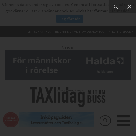
Vår hemsida använder sig av cookies. Genom att fortsätta surfa på sidan
godkänner du att vi använder cookies.
Klicka här för mer information
.
Jag förstår
HEM
SÖK ARTIKLAR
TIDIGARE NUMMER
OM OSS/KONTAKT
INTEGRITETSPOLICY
Annons: