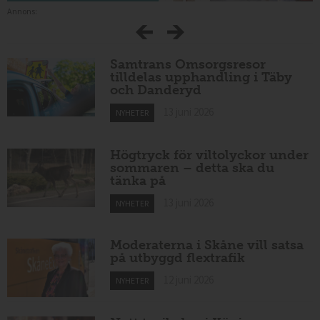
Annons:
Samtrans Omsorgsresor
tilldelas upphandling i Täby
och Danderyd
13 juni 2026
NYHETER
Högtryck för viltolyckor under
sommaren – detta ska du
tänka på
13 juni 2026
NYHETER
Moderaterna i Skåne vill satsa
på utbyggd flextrafik
12 juni 2026
NYHETER