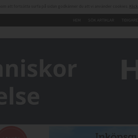
om att fortsätta surfa på sidan godkänner du att vi använder cookies.
Klic
HEM
SÖK ARTIKLAR
TIDIGAR