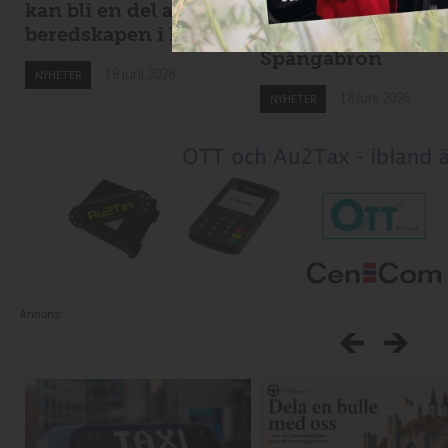
kan bli en del av
lokaltrafik – eldri
beredskapen i krig
bussar för tunga f
Spångabron
19 juni 2026
NYHETER
18 juni 2026
NYHETER
Annons: