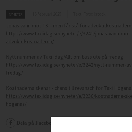
16 februari 2025
Text: Foto: Istock
NYHETER
Jonas vann mot TS – men får stå för advokatkostnadern
https://www.taxiidag.se/nyheter/e/3241/jonas-vann-mot-
advokatkostnaderna/
Nytt nummer av Taxi idag/Allt om buss ute på fredag
https://www.taxiidag.se/nyheter/e/3242/nytt-nummer-av-
fredag/
Kostnaderna skenar - chans till revansch för Taxi Höganä
https://www.taxiidag.se/nyheter/e/3236/kostnaderna-sken
hoganas/
Dela på Facebook
Dela på Twitter
De