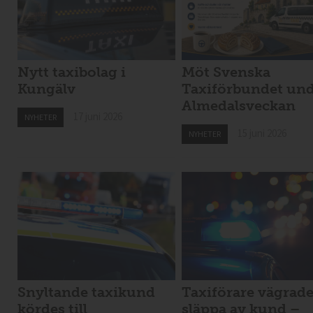
Nytt taxibolag i
Möt Svenska
Kungälv
Taxiförbundet un
Almedalsveckan
17 juni 2026
NYHETER
15 juni 2026
NYHETER
Snyltande taxikund
Taxiförare vägrad
kördes till
släppa av kund –