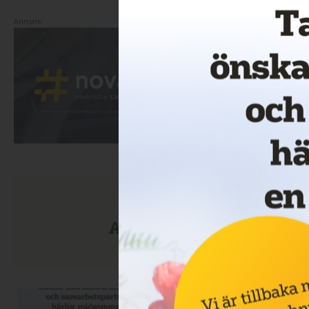
Annons:
Anmäl dig till nyhetsbre