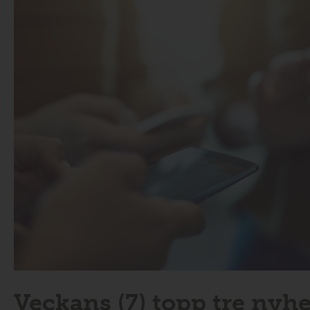
Veckans (7) topp tre nyhe