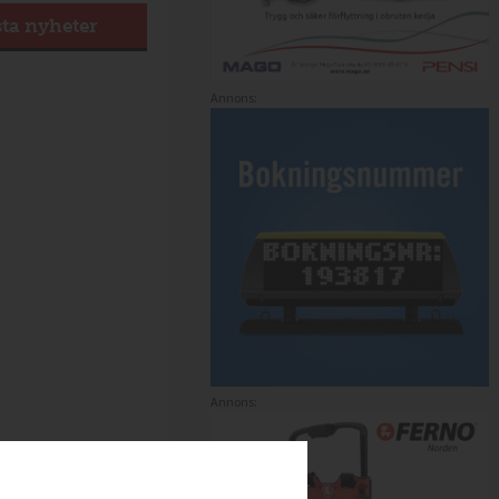
sta nyheter
Annons:
Annons: