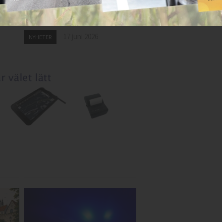
vna
på taxibil – åtalas för
ör
skadegörelse
17 juni 2026
NYHETER