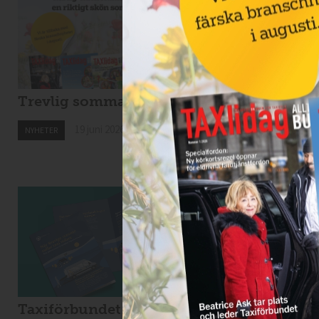
Trevlig sommar!
Nytt taxibolag i
Kiruna
19 juni 2026
NYHETER
19 juni 2026
NYHETER
Taxiförbundet: taxi
Kaos i Stockholms