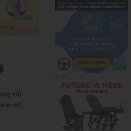
Annons:
ig till
revet!