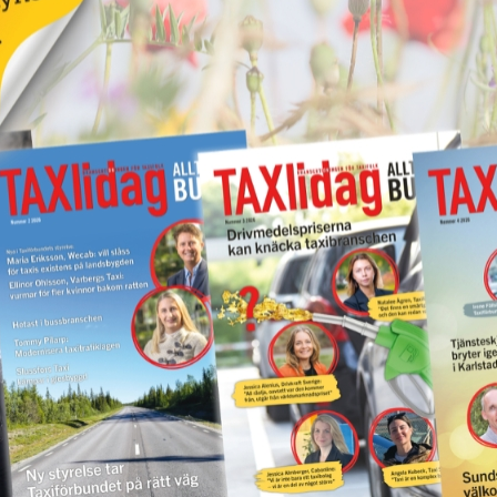
Nytt taxibolag i Piteå
19 juni 2026
NYHETER
Kastade elsparkcykel