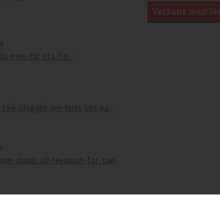
Veckans mest lä
a
ts-men-far-sta-for-
taxi-idagallt-om-buss-ute-pa-
s
ar-chans-till-revansch-for-taxi-
la på LinkedIn