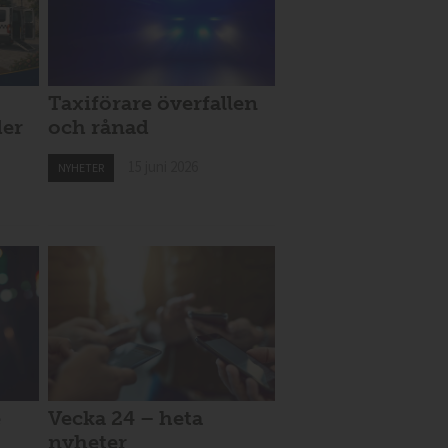
Taxiförare överfallen
der
och rånad
15 juni 2026
NYHETER
e
Vecka 24 – heta
nyheter