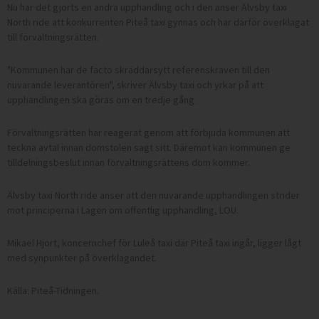
Nu har det gjorts en andra upphandling och i den anser Älvsby taxi
North ride att konkurrenten Piteå taxi gynnas och har därför överklagat
till förvaltningsrätten.
"Kommunen har de facto skräddarsytt referenskraven till den
nuvarande leverantören", skriver Älvsby taxi och yrkar på att
upphandlingen ska göras om en tredje gång.
Förvaltningsrätten har reagerat genom att förbjuda kommunen att
teckna avtal innan domstolen sagt sitt. Däremot kan kommunen ge
tilldelningsbeslut innan förvaltningsrättens dom kommer.
Älvsby taxi North ride anser att den nuvarande upphandlingen strider
mot principerna i Lagen om offentlig upphandling, LOU.
Mikael Hjort, koncernchef för Luleå taxi där Piteå taxi ingår, ligger lågt
med synpunkter på överklagandet.
Källa: Piteå-Tidningen.