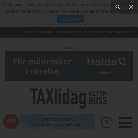
Vår hemsida använder sig av cookies. Genom att fortsätta surfa på sidan
godkänner du att vi använder cookies.
Klicka här för mer information
.
Jag förstår
HEM
SÖK ARTIKLAR
TIDIGARE NUMMER
OM OSS/KONTAKT
INTEGRITETSPOLICY
Annons: