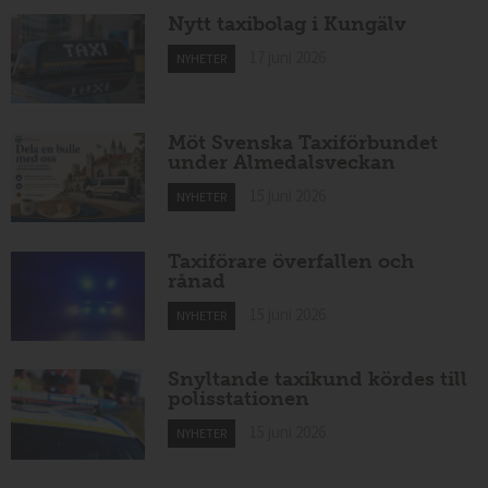
Nytt taxibolag i Kungälv
17 juni 2026
NYHETER
Möt Svenska Taxiförbundet
under Almedalsveckan
15 juni 2026
NYHETER
Taxiförare överfallen och
rånad
15 juni 2026
NYHETER
Snyltande taxikund kördes till
polisstationen
15 juni 2026
NYHETER