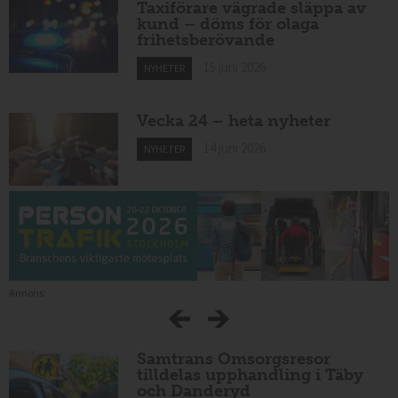
Taxiförare vägrade släppa av
kund – döms för olaga
frihetsberövande
15 juni 2026
NYHETER
Vecka 24 – heta nyheter
14 juni 2026
NYHETER
Annons:
Samtrans Omsorgsresor
tilldelas upphandling i Täby
och Danderyd