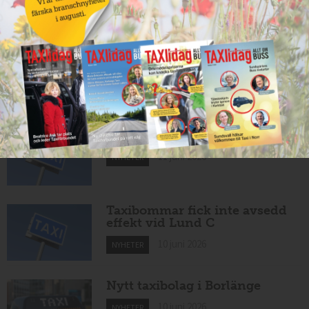
11 juni 2026
NYHETER
Nytt taxiföretag i Sigtuna
11 juni 2026
NYHETER
Nytt taxibolag i Borlänge
11 juni 2026
NYHETER
Taxibommar fick inte avsedd
effekt vid Lund C
10 juni 2026
NYHETER
Nytt taxibolag i Borlänge
10 juni 2026
NYHETER