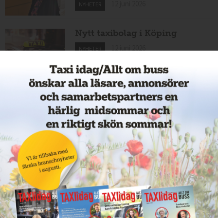
12 juni 2026
NYHETER
Nytt taxibolag i Köping
12 juni 2026
NYHETER
Cathrin byter från hamnar till
bussar
11 juni 2026
NYHETER
Nytt taxiföretag i Sigtuna
11 juni 2026
NYHETER
Nytt taxibolag i Borlänge
11 juni 2026
NYHETER