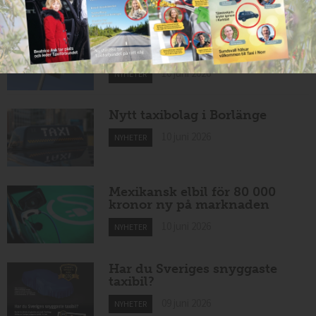
Taxibommar fick inte avsedd
effekt vid Lund C
10 juni 2026
NYHETER
Nytt taxibolag i Borlänge
10 juni 2026
NYHETER
Mexikansk elbil för 80 000
kronor ny på marknaden
10 juni 2026
NYHETER
Har du Sveriges snyggaste
taxibil?
09 juni 2026
NYHETER