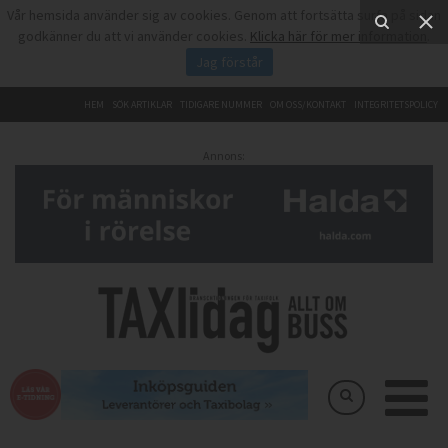
Vår hemsida använder sig av cookies. Genom att fortsätta surfa på sidan
godkänner du att vi använder cookies.
Klicka här för mer information
.
Jag förstår
HEM
SÖK ARTIKLAR
TIDIGARE NUMMER
OM OSS/KONTAKT
INTEGRITETSPOLICY
Annons: