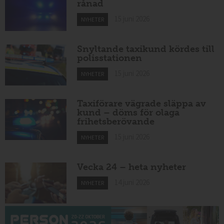
rånad
15 juni 2026
NYHETER
Snyltande taxikund kördes till
polisstationen
15 juni 2026
NYHETER
Taxiförare vägrade släppa av
kund – döms för olaga
frihetsberövande
15 juni 2026
NYHETER
Vecka 24 – heta nyheter
14 juni 2026
NYHETER