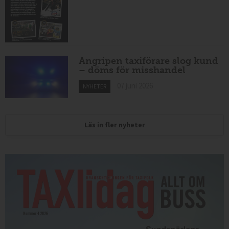
Angripen taxiförare slog kund
– döms för misshandel
07 juni 2026
NYHETER
Läs in fler nyheter