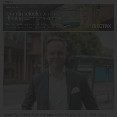
Annons:
Arvid Röckert tar över som finansdirektör hos Keolis. Foto: Keolis.