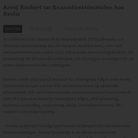
Arvid Röckert tar finansdirektörsstolen hos
Keolis
03 april 2025
Text: Foto: Keolis
NYHETER
Arvid Röckert har utsetts till ny finansdirektör (CFO) på Keolis och
tillträdde sin befattning den första april. Arvid Röckert, som varit
verksam inom Keolis sedan 2022, bland annat som strategidirektör, blir
nu ansvarig för att utveckla ledningen och styrningen av bolaget för att
stärka konkurrenskraften ytterligare.
Han har sedan 2023 också ansvarat för strategiska frågor inom Keolis
Continental Europe och har från det arbetet med sig värdefulla
erfarenheter från den internationella verksamheten och koncernnivån.
Som CFO ansvarar Arvid för strategiska frågor, affärsplanering,
business controlling, redovisning, inköp, löneadministration, HR-
support och bolagsstyrning.
– Arvids analytiska förmåga gör honom väl lämpad att vidareutveckla
finansavdelningen. Denna förändring är en del av en planerad