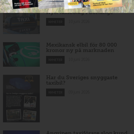
Nytt taxibolag i Borlänge
10 juni 2026
NYHETER
Mexikansk elbil för 80 000
kronor ny på marknaden
10 juni 2026
NYHETER
Har du Sveriges snyggaste
taxibil?
09 juni 2026
NYHETER
Angripen taxiförare slog kund