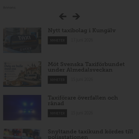
Annons:
Nytt taxibolag i Kungälv
17 juni 2026
NYHETER
Möt Svenska Taxiförbundet
under Almedalsveckan
15 juni 2026
NYHETER
Taxiförare överfallen och
rånad
15 juni 2026
NYHETER
Snyltande taxikund kördes till
polisstationen