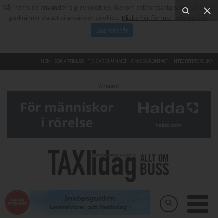
Vår hemsida använder sig av cookies. Genom att fortsätta surfa på sidan
godkänner du att vi använder cookies.
Klicka här för mer information
.
Jag förstår
HEM
SÖK ARTIKLAR
TIDIGARE NUMMER
OM OSS/KONTAKT
INTEGRITETSPOLICY
Annons: