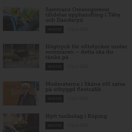
Samtrans Omsorgsresor
tilldelas upphandling i Täby
och Danderyd
13 juni 2026
NYHETER
Högtryck för viltolyckor under
sommaren – detta ska du
tänka på
13 juni 2026
NYHETER
Moderaterna i Skåne vill satsa
på utbyggd flextrafik
12 juni 2026
NYHETER
Nytt taxibolag i Köping
12 juni 2026
NYHETER