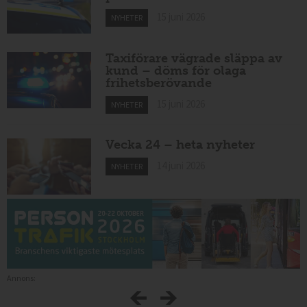
15 juni 2026
NYHETER
Taxiförare vägrade släppa av
kund – döms för olaga
frihetsberövande
15 juni 2026
NYHETER
Vecka 24 – heta nyheter
14 juni 2026
NYHETER
Annons: