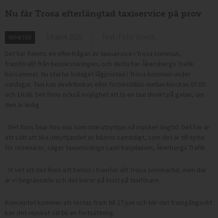
Nu får Trosa efterlängtad taxiservice på prov
14 april 2025
Text: Foto: Istock
NYHETER
Det har funnits en efterfrågan av taxiservice i Trosa kommun,
framförallt från besöksnäringen, och detta har Åkersbergs Trafik
hörsammat. Nu startar bolaget lågpristaxi i Trosa kommun under
vardagar. Taxi kan direktbokas eller förbeställas mellan klockan 07.00
och 16.00. Det finns också möjlighet att ta en taxi direkt på gatan, om
den är ledig.
- Det finns bilar hos oss som inte utnyttjas så mycket dagtid. Det här är
ett sätt att öka utnyttjandet av bilarna samtidigt, som det är till nytta
för resenärer, säger taxiansvarige Lauri Karjalainen, Åkerbergs Trafik.
- Vi vet att det finns ett behov i framför allt Trosa sommartid, men där
är vi begränsade och det beror på brist på taxiförare.
Konceptet kommer att testas fram till 27 juni och blir det framgångsrikt
kan det mycket väl bli en fortsättning.