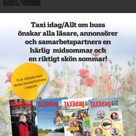
Cathrin byter från hamnar till
bussar
11 juni 2026
NYHETER
Nytt taxiföretag i Sigtuna
11 juni 2026
NYHETER
Nytt taxibolag i Borlänge
11 juni 2026
NYHETER
Taxibommar fick inte avsedd
effekt vid Lund C
10 juni 2026
NYHETER