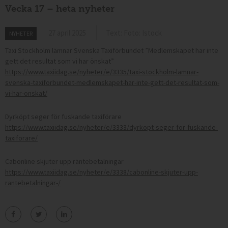
Vecka 17 – heta nyheter
27 april 2025
Text: Foto: Istock
NYHETER
Taxi Stockholm lämnar Svenska Taxiförbundet ”Medlemskapet har inte
gett det resultat som vi har önskat”
https://www.taxiidag.se/nyheter/e/3335/taxi-stockholm-lamnar-
svenska-taxiforbundet-medlemskapet-har-inte-gett-det-resultat-som-
vi-har-onskat/
Dyrköpt seger för fuskande taxiförare
https://www.taxiidag.se/nyheter/e/3333/dyrkopt-seger-for-fuskande-
taxiforare/
Cabonline skjuter upp räntebetalningar
https://www.taxiidag.se/nyheter/e/3338/cabonline-skjuter-upp-
rantebetalningar-/