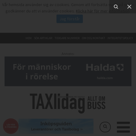
Vår hemsida använder sig av cookies. Genom att fortsätta surfa på sidan
godkänner du att vi använder cookies.
Klicka här för mer information
.
Jag förstår
HEM
SÖK ARTIKLAR
TIDIGARE NUMMER
OM OSS/KONTAKT
INTEGRITETSPOLICY
Annons: