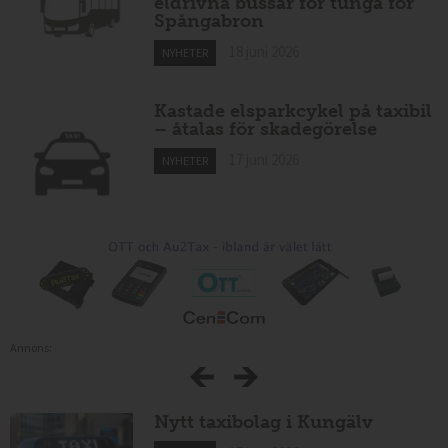
eldrivna bussar för tunga för
Spångabron
18 juni 2026
NYHETER
Kastade elsparkcykel på taxibil
– åtalas för skadegörelse
17 juni 2026
NYHETER
Annons:
Nytt taxibolag i Kungälv