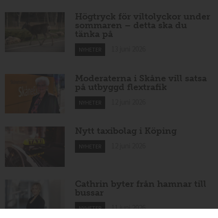
Högtryck för viltolyckor under
sommaren – detta ska du
tänka på
13 juni 2026
NYHETER
Moderaterna i Skåne vill satsa
på utbyggd flextrafik
12 juni 2026
NYHETER
Nytt taxibolag i Köping
12 juni 2026
NYHETER
Cathrin byter från hamnar till
bussar
11 juni 2026
NYHETER