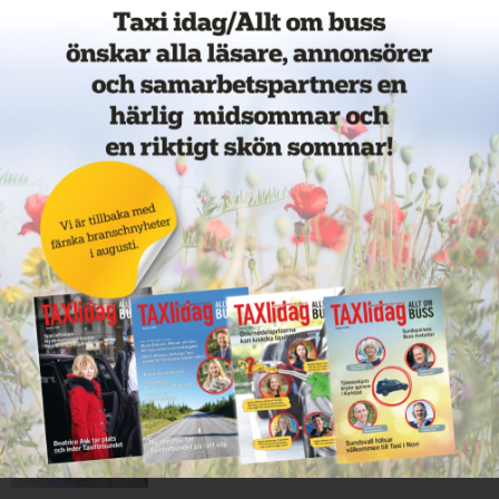
Nytt taxiföretag i Sigtuna
11 juni 2026
NYHETER
Nytt taxibolag i Borlänge
11 juni 2026
NYHETER
Taxibommar fick inte avsedd
effekt vid Lund C
10 juni 2026
NYHETER
Nytt taxibolag i Borlänge
10 juni 2026
NYHETER