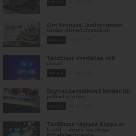
17 juni 2026
NYHETER
Möt Svenska Taxiförbundet
under Almedalsveckan
15 juni 2026
NYHETER
Taxiförare överfallen och
rånad
15 juni 2026
NYHETER
Snyltande taxikund kördes till
polisstationen
15 juni 2026
NYHETER
Taxiförare vägrade släppa av
kund – döms för olaga
frihetsberövande