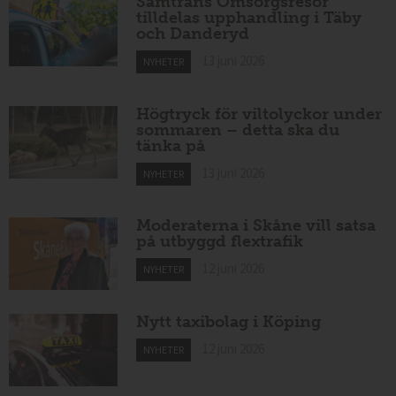
Samtrans Omsorgsresor
tilldelas upphandling i Täby
och Danderyd
13 juni 2026
NYHETER
Högtryck för viltolyckor under
sommaren – detta ska du
tänka på
13 juni 2026
NYHETER
Moderaterna i Skåne vill satsa
på utbyggd flextrafik
12 juni 2026
NYHETER
Nytt taxibolag i Köping
12 juni 2026
NYHETER