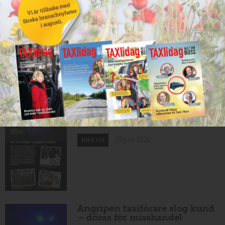
Nytt taxibolag i Borlänge
10 juni 2026
NYHETER
Mexikansk elbil för 80 000
kronor ny på marknaden
10 juni 2026
NYHETER
Har du Sveriges snyggaste
taxibil?
09 juni 2026
NYHETER
Angripen taxiförare slog kund
– döms för misshandel