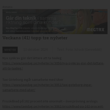
Annons:
Veckans (41) topp tre nyheter
13 oktober 2024
Text: Foto: Istock (Genrebild)
NYHETER
Nya synkrav gör det lättare att ta taxileg
https://www.taxiidag.se/nyheter/e/3056/nya-synkrav-gor-det-lattare-
att-ta-taxileg/
Taxi Göteborg ingår samarbete med Uber
https://www.taxiidag.se/nyheter/e/3052/taxi-goteborg-ingar-
samarbete-med-uber/
Prisskillnad på 162 procent inte onormalt – överprövning avslogs
https://www.taxiidag.se/nyheter/e/3062/prisskillnad-pa-162-procent-