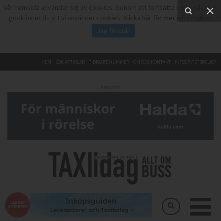
Vår hemsida använder sig av cookies. Genom att fortsätta surfa på sidan
godkänner du att vi använder cookies.
Klicka här för mer information
.
Jag förstår
HEM
SÖK ARTIKLAR
TIDIGARE NUMMER
OM OSS/KONTAKT
INTEGRITETSPOLICY
Annons: