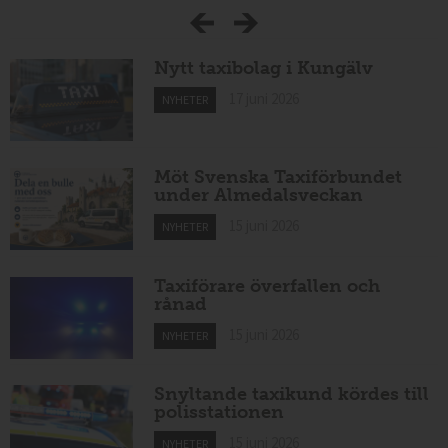
Nytt taxibolag i Kungälv
17 juni 2026
NYHETER
Möt Svenska Taxiförbundet
under Almedalsveckan
15 juni 2026
NYHETER
Taxiförare överfallen och
rånad
15 juni 2026
NYHETER
Snyltande taxikund kördes till
polisstationen
15 juni 2026
NYHETER