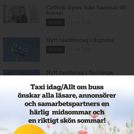
Cathrin byter från hamnar till
bussar
11 juni 2026
NYHETER
Nytt taxiföretag i Sigtuna
11 juni 2026
NYHETER
Nytt taxibolag i Borlänge
11 juni 2026
NYHETER
Taxibommar fick inte avsedd
effekt vid Lund C
10 juni 2026
NYHETER