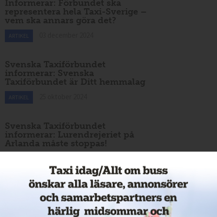
Informerar: Förbundet ska
representera hela Taxi-Sverige –
vem ska annars göra det?
03 december 2024
ARTIKEL
Svenska Taxiförbundet
informerar: Svenska
Taxiförbundet är Ditt hemmalag
25 oktober 2024
ARTIKEL
Svenska Taxiförbundet
informerar: Lurendrejeriet på
Arlanda måste stoppas!
30 augusti 2024
ARTIKEL
Hållbara villkor är skillnaden
17 maj 2024
ARTIKEL