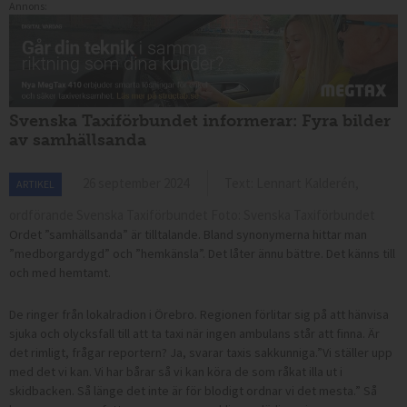
Annons:
Svenska Taxiförbundet informerar: Fyra bilder
av samhällsanda
26 september 2024
Text: Lennart Kalderén,
ARTIKEL
ordförande Svenska Taxiförbundet Foto: Svenska Taxiförbundet
Ordet ”samhällsanda” är tilltalande. Bland synonymerna hittar man
”medborgardygd” och ”hemkänsla”. Det låter ännu bättre. Det känns till
och med hemtamt.
De ringer från lokalradion i Örebro. Regionen förlitar sig på att hänvisa
sjuka och olycksfall till att ta taxi när ingen ambulans står att finna. Är
det rimligt, frågar reportern? Ja, svarar taxis sakkunniga.”Vi ställer upp
med det vi kan. Vi har bårar så vi kan köra de som råkat illa ut i
skidbacken. Så länge det inte är för blodigt ordnar vi det mesta.” Så