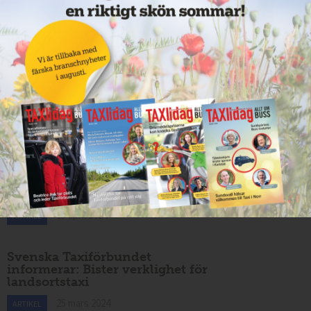
Annons:
Att tala med varandra lönar sig
26 april 2024
ARTIKEL
Ta en taxi för klimatet
05 april 2024
ARTIKEL
Svenska Taxiförbundet
informerar: Bister verklighet för
landsortstaxi
25 mars 2024
ARTIKEL