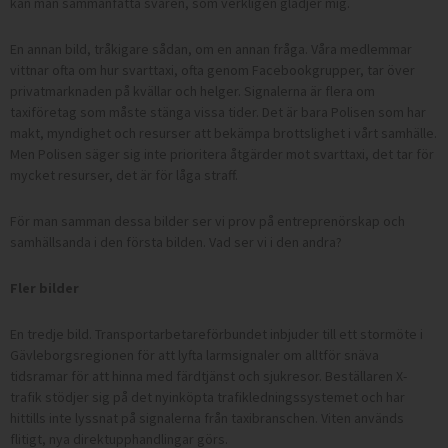
kan man sammanfatta svaren, som verkligen glädjer mig.
En annan bild, tråkigare sådan, om en annan fråga. Våra medlemmar
vittnar ofta om hur svarttaxi, ofta genom Facebookgrupper, tar över
privatmarknaden på kvällar och helger. Signalerna är flera om
taxiföretag som måste stänga vissa tider. Det är bara Polisen som har
makt, myndighet och resurser att bekämpa brottslighet i vårt samhälle.
Men Polisen säger sig inte prioritera åtgärder mot svarttaxi, det tar för
mycket resurser, det är för låga straff.
För man samman dessa bilder ser vi prov på entreprenörskap och
samhällsanda i den första bilden. Vad ser vi i den andra?
Fler bilder
En tredje bild. Transportarbetareförbundet inbjuder till ett stormöte i
Gävleborgsregionen för att lyfta larmsignaler om alltför snäva
tidsramar för att hinna med färdtjänst och sjukresor. Beställaren X-
trafik stödjer sig på det nyinköpta trafikledningssystemet och har
hittills inte lyssnat på signalerna från taxibranschen. Viten används
flitigt, nya direktupphandlingar görs.