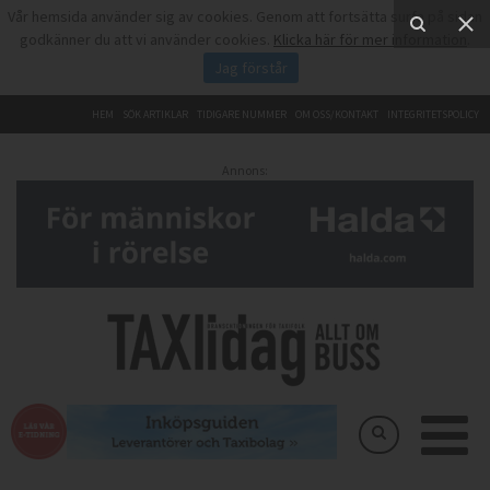
Vår hemsida använder sig av cookies. Genom att fortsätta surfa på sidan
godkänner du att vi använder cookies.
Klicka här för mer information
.
Jag förstår
HEM
SÖK ARTIKLAR
TIDIGARE NUMMER
OM OSS/KONTAKT
INTEGRITETSPOLICY
Annons: