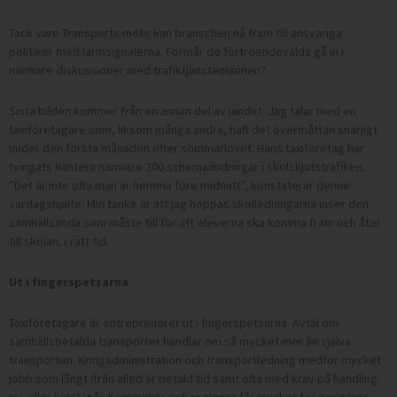
Tack vare Transports möte kan branschen nå fram till ansvariga
politiker med larmsignalerna. Förmår de förtroende­valda gå in i
närmare diskussioner med trafiktjänstemännen?
Sista bilden kommer från en annan del av landet. Jag talar med en
taxiföretagare som, liksom många andra, haft det övermåttan snärjigt
under den ­första måna­den efter sommarlovet. Hans taxi­företag har
tvingats hantera närmare 300 schemaändringar i skolskjutstrafiken.
”Det är inte ofta man är hemma före midnatt”, konstaterar denne
vardagshjälte. Min tanke är att jag hoppas skolledningarna inser den
samhällsanda som måste till för att eleverna ska komma fram och åter
till skolan, i rätt tid.
Ut i fingerspetsarna
Taxiföretagare är entreprenörer ut i fingerspetsarna. Avtal om
samhällsbetalda transporter handlar om så mycket mer än själva
transporten. Kringadministration och transportledning medför mycket
jobb som långt ifrån alltid är betald tid samt ofta med krav på handling
nu, eller helst igår. Kommuner och regioner får mycket för pengarna.