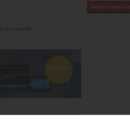
Veckans mest lä
la på LinkedIn