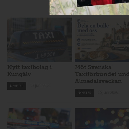
Nytt taxibolag i
Möt Svenska
Kungälv
Taxiförbundet un
Almedalsveckan
17 juni 2026
NYHETER
15 juni 2026
NYHETER