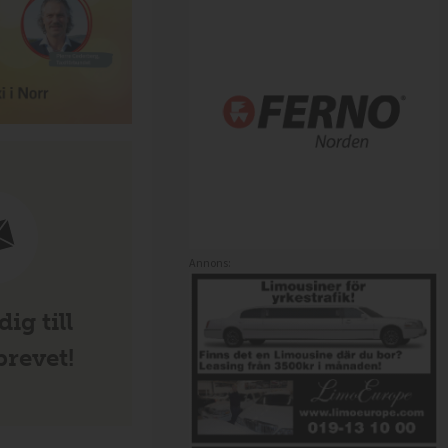
Annons:
ig till
revet!