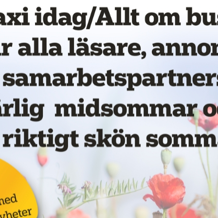
vet!
Nytt taxibolag i Piteå
19 juni 2026
NYHETER