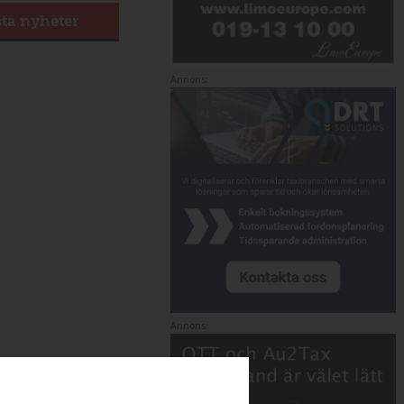
sta nyheter
Annons:
Annons: