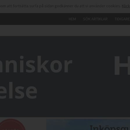
om att fortsätta surfa på sidan godkänner du att vi använder cookies.
Klic
HEM
SÖK ARTIKLAR
TIDIGAR