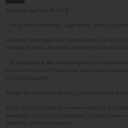
Södertälje taxi firar i år 100 år.
– Det är stort och mäktigt, säger Rainer Jonsson, styrels
Södertälje taxi präglas av en familjär känsla. Det är kort
samarbetet mellan alla i verksamheten förstärker samma
– På morgnarna är det alltid full fart hos oss. Vi har hunnit
och vi har kört minst 500 personer till sina jobb, sjukhus
som är kontorschef.
Bolaget har 16 anslutna åkerier, 120 förare och ett sjutti
Det är ett krav att varje förare som anställs har god lo
Södertäljes inre och yttre stadskärna. De flesta förarna s
Södertälje och kan kommunen.