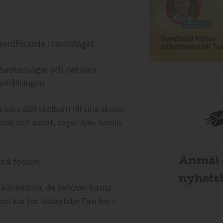
eordförande i taxibolaget.
a beslutsvägar och det nära
nhållningen.
 köra 600 skolbarn till sina skolor,
besök och annat, säger Anki Samils
Anmäl d
otal fordon.
nyhetsb
kal kännedom, de behöver kunna
om kör för Södertälje Taxi bor i