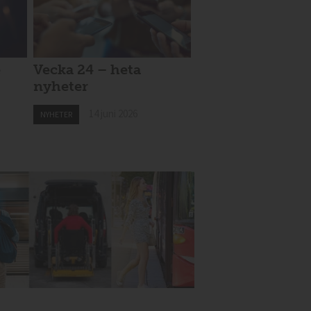
e
Vecka 24 – heta
nyheter
14 juni 2026
NYHETER