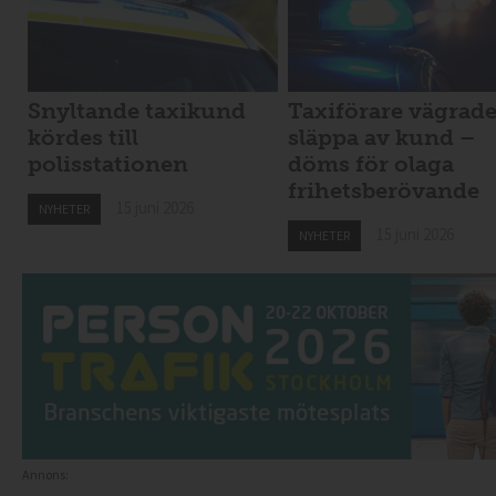
Snyltande taxikund
Taxiförare vägrad
kördes till
släppa av kund –
polisstationen
döms för olaga
frihetsberövande
15 juni 2026
NYHETER
15 juni 2026
NYHETER
Annons: