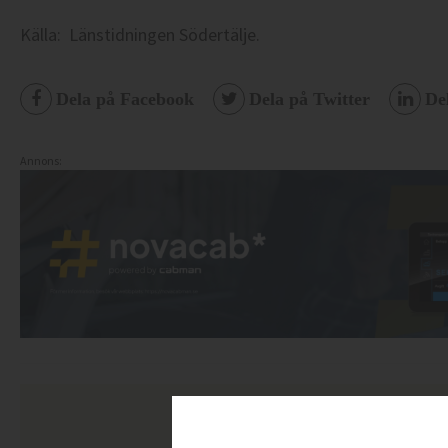
Källa: Länstidningen Södertälje.
Dela på Facebook
Dela på Twitter
De
Annons: