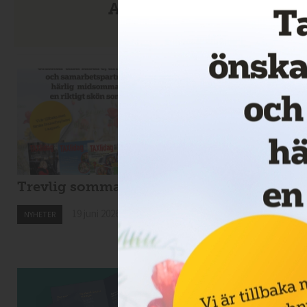
Anmäl dig till nyhetsbre
Trevlig sommar!
Nytt taxibolag i
Kiruna
19 juni 2026
NYHETER
19 juni 2026
NYHETER