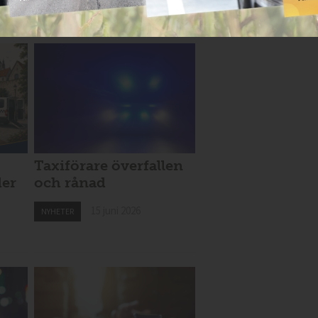
Taxiförare överfallen
der
och rånad
15 juni 2026
NYHETER