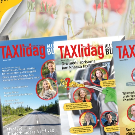
Kastade elsparkcykel
vna
på taxibil – åtalas för
ör
skadegörelse
17 juni 2026
NYHETER