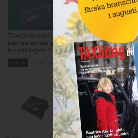
Taxiförbundet: taxi
Kaos i Stockholms
kan bli en del av
lokaltrafik – eldri
beredskapen i krig
bussar för tunga f
Spångabron
19 juni 2026
NYHETER
18 juni 2026
NYHETER
Annons: